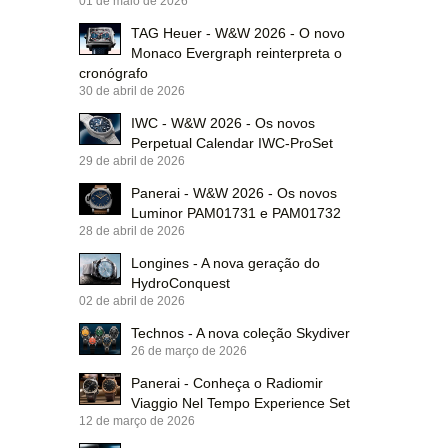
01 de maio de 2026
TAG Heuer - W&W 2026 - O novo
Monaco Evergraph reinterpreta o
cronógrafo
30 de abril de 2026
IWC - W&W 2026 - Os novos
Perpetual Calendar IWC-ProSet
29 de abril de 2026
Panerai - W&W 2026 - Os novos
Luminor PAM01731 e PAM01732
28 de abril de 2026
Longines - A nova geração do
HydroConquest
02 de abril de 2026
Technos - A nova coleção Skydiver
26 de março de 2026
Panerai - Conheça o Radiomir
Viaggio Nel Tempo Experience Set
12 de março de 2026