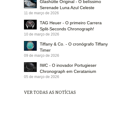
Glashütte Original - O belíssimo
Serenade Luna Azul Celeste
11 de março de 2026
TAG Heuer - O primeiro Carrera
Split-Seconds Chronograph!
10 de março de 2026
Tiffany & Co. - O cronógrafo Tiffany
Timer
09 de março de 2026
IWC - O inovador Portugieser
Chronograph em Ceratanium
05 de março de 2026
VER TODAS AS NOTÍCIAS