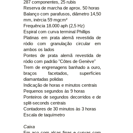
287 componentes, 25 rubis
Reserva de marcha de aprox. 50 horas
Balanço com parafusos, diâmetro 14,50
mm, inércia 59 mgcm²
Frequência 18.000 aph (2,5 Hz)
Espiral com curva terminal Phillips
Platinas em prata alemã revestida de
ródio com granulação circular em
ambos os lados
Pontes de prata alemã revestida de
ródio com padrão "Côtes de Genève"
Trem de engrenagens banhado a ouro,
braços facetados, superfícies
diamantadas polidas
Indicação de horas e minutos centrais
Pequenos segundos às 9 horas
Ponteiros de segundos decorridos e de
split-seconds centrais
Contadores de 30 minutos às 3 horas
Escala de taquímetro
Caixa
Em aço com alças finas e curvas com