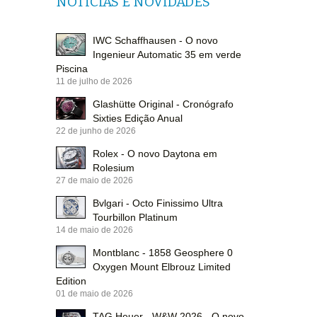
NOTÍCIAS E NOVIDADES
IWC Schaffhausen - O novo
Ingenieur Automatic 35 em verde
Piscina
11 de julho de 2026
Glashütte Original - Cronógrafo
Sixties Edição Anual
22 de junho de 2026
Rolex - O novo Daytona em
Rolesium
27 de maio de 2026
Bvlgari - Octo Finissimo Ultra
Tourbillon Platinum
14 de maio de 2026
Montblanc - 1858 Geosphere 0
Oxygen Mount Elbrouz Limited
Edition
01 de maio de 2026
TAG Heuer - W&W 2026 - O novo