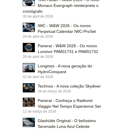
Monaco Evergraph reinterpreta o
cronógrafo
30 de abril de 2026
IWC - W&W 2026 - Os novos
Perpetual Calendar IWC-ProSet
29 de abril de 2026
Panerai - W&W 2026 - Os novos
Luminor PAM01731 e PAM01732
28 de abril de 2026
Longines - A nova geração do
HydroConquest
02 de abril de 2026
Technos - A nova coleção Skydiver
26 de março de 2026
Panerai - Conheça o Radiomir
Viaggio Nel Tempo Experience Set
12 de março de 2026
Glashütte Original - O belíssimo
Serenade Luna Azul Celeste