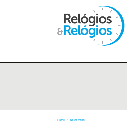
Home
>
News
Voltar