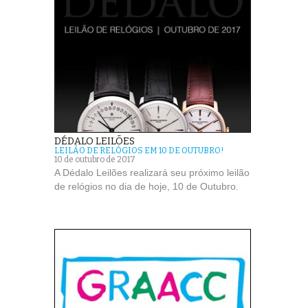
DÉDALO LEILÕES
LEILÃO DE RELÓGIOS EM 10 DE OUTUBRO!
10 de outubro de 2017
A Dédalo Leilões realizará seu próximo leilão
de relógios no dia de hoje, 10 de Outubro.