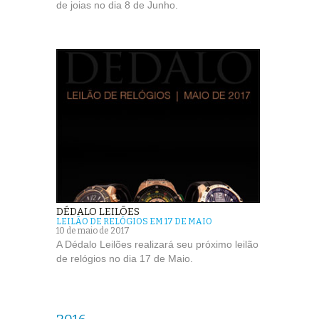
de joias no dia 8 de Junho.
DÉDALO LEILÕES
LEILÃO DE RELÓGIOS EM 17 DE MAIO
10 de maio de 2017
A Dédalo Leilões realizará seu próximo leilão
de relógios no dia 17 de Maio.