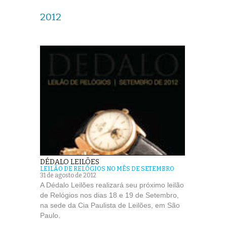
2012
DÉDALO LEILÕES
LEILÃO DE RELÓGIOS NO MÊS DE SETEMBRO
31 de agosto de 2012
A Dédalo Leilões realizará seu próximo leilão
de Relógios nos dias 18 e 19 de Setembro,
na sede da Cia Paulista de Leilões, em São
Paulo.