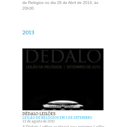
de Relógios no dia 28 de Abril de 2014, às
20h30.
2013
DÉDALO LEILÕES
LEILÃO DE RELÓGIOS EM 2 DE SETEMBRO
22 de agosto de 2013
A Dédalo Leilões realizará seu próximo Leilão