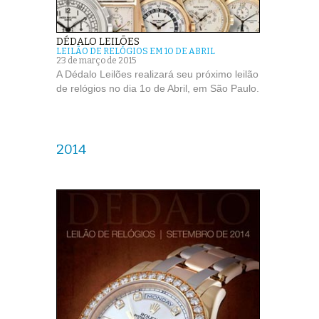
DÉDALO LEILÕES
LEILÃO DE RELÓGIOS EM 1O DE ABRIL
23 de março de 2015
A Dédalo Leilões realizará seu próximo leilão
de relógios no dia 1o de Abril, em São Paulo.
2014