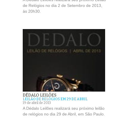
de Relógios no dia 2 de Setembro de 2013,
às 20h30.
DÉDALO LEILÕES
LEILÃO DE RELÓGIOS EM 29 DE ABRIL
19 de abril de 2013
A Dédalo Leilões realizará seu próximo leilão
de relógios no dia 29 de Abril, em São Paulo.