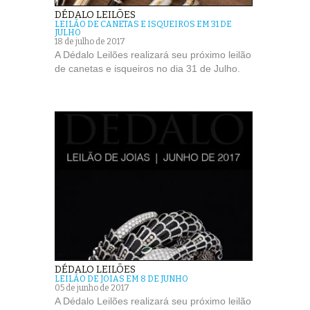
DÉDALO LEILÕES
LEILÃO DE CANETAS E ISQUEIROS EM 31 DE
JULHO
18 de julho de 2017
A Dédalo Leilões realizará seu próximo leilão
de canetas e isqueiros no dia 31 de Julho.
DÉDALO LEILÕES
LEILÃO DE JOIAS EM 8 DE JUNHO
05 de junho de 2017
A Dédalo Leilões realizará seu próximo leilão