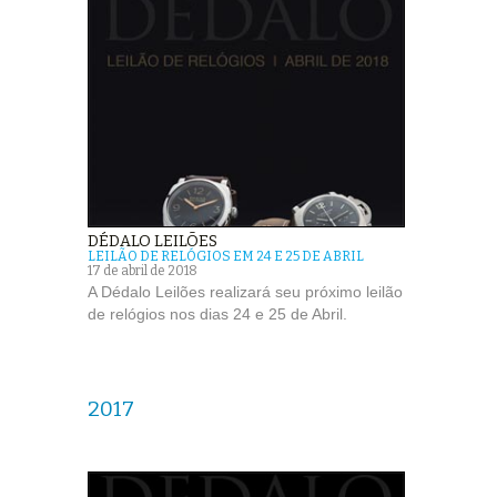
DÉDALO LEILÕES
LEILÃO DE RELÓGIOS EM 24 E 25 DE ABRIL
17 de abril de 2018
A Dédalo Leilões realizará seu próximo leilão
de relógios nos dias 24 e 25 de Abril.
2017