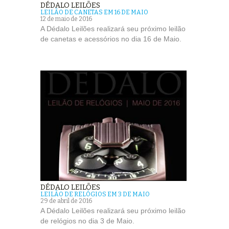
DÉDALO LEILÕES
LEILÃO DE CANETAS EM 16 DE MAIO
12 de maio de 2016
A Dédalo Leilões realizará seu próximo leilão
de canetas e acessórios no dia 16 de Maio.
DÉDALO LEILÕES
LEILÃO DE RELÓGIOS EM 3 DE MAIO
29 de abril de 2016
A Dédalo Leilões realizará seu próximo leilão
de relógios no dia 3 de Maio.