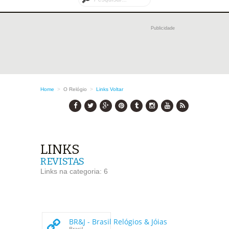
Publicidade
Home
>
O Relógio
>
Links
Voltar
LINKS
REVISTAS
Links na categoria: 6
BR&J - Brasil Relógios & Jóias
Brasil