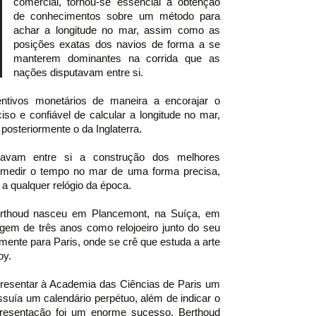
comercial, tornou-se essencial a obtenção
de conhecimentos sobre um método para
achar a longitude no mar, assim como as
posições exatas dos navios de forma a se
manterem dominantes na corrida que as
nações disputavam entre si.
ntivos monetários de maneira a encorajar o
o e confiável de calcular a longitude no mar,
posteriormente o da Inglaterra.
utavam entre si a construção dos melhores
medir o tempo no mar de uma forma precisa,
a qualquer relógio da época.
Berthoud nasceu em Plancemont, na Suíça, em
gem de três anos como relojoeiro junto do seu
mente para Paris, onde se crê que estuda a arte
oy.
resentar à Academia das Ciências de Paris um
ssuía um calendário perpétuo, além de indicar o
resentação foi um enorme sucesso. Berthoud