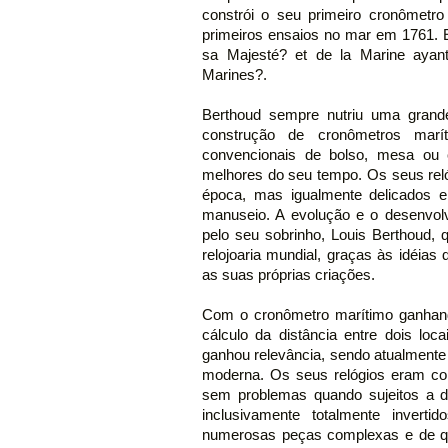
constrói o seu primeiro cronômetr
primeiros ensaios no mar em 1761.
sa Majesté? et de la Marine ayant 
Marines?.
Berthoud sempre nutriu uma grande
construção de cronômetros marí
convencionais de bolso, mesa ou 
melhores do seu tempo. Os seus reló
época, mas igualmente delicados e 
manuseio. A evolução e o desenvol
pelo seu sobrinho, Louis Berthoud, q
relojoaria mundial, graças às idéias 
as suas próprias criações.
Com o cronômetro marítimo ganhand
cálculo da distância entre dois loca
ganhou relevância, sendo atualment
moderna. Os seus relógios eram co
sem problemas quando sujeitos a d
inclusivamente totalmente invert
numerosas peças complexas e de qu