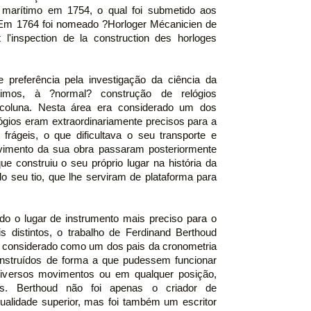
o marítimo em 1754, o qual foi submetido aos
 Em 1764 foi nomeado ?Horloger Mécanicien de
l'inspection de la construction des horloges
 preferência pela investigação da ciência da
timos, à ?normal? construção de relógios
coluna. Nesta área era considerado um dos
gios eram extraordinariamente precisos para a
frágeis, o que dificultava o seu transporte e
vimento da sua obra passaram posteriormente
ue construiu o seu próprio lugar na história da
do seu tio, que lhe serviram de plataforma para
o o lugar de instrumento mais preciso para o
is distintos, o trabalho de Ferdinand Berthoud
e considerado como um dos pais da cronometria
nstruídos de forma a que pudessem funcionar
iversos movimentos ou em qualquer posição,
idos. Berthoud não foi apenas o criador de
alidade superior, mas foi também um escritor