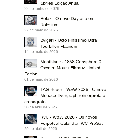
Sixties Edição Anual
22 de junho de 2026
Rolex - O novo Daytona em
Rolesium
27 de maio de 2026
Bvlgari - Octo Finissimo Ultra
Tourbillon Platinum
14 de maio de 2026
Montblanc - 1858 Geosphere 0
Oxygen Mount Elbrouz Limited
Edition
01 de maio de 2026
TAG Heuer - W&W 2026 - O novo
Monaco Evergraph reinterpreta o
cronógrafo
30 de abril de 2026
IWC - W&W 2026 - Os novos
Perpetual Calendar IWC-ProSet
29 de abril de 2026