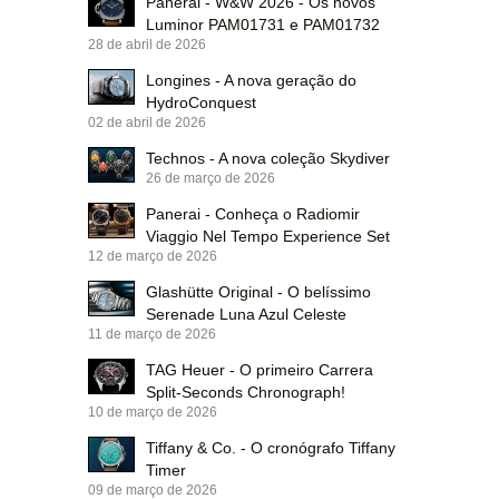
Panerai - W&W 2026 - Os novos
Luminor PAM01731 e PAM01732
28 de abril de 2026
Longines - A nova geração do
HydroConquest
02 de abril de 2026
Technos - A nova coleção Skydiver
26 de março de 2026
Panerai - Conheça o Radiomir
Viaggio Nel Tempo Experience Set
12 de março de 2026
Glashütte Original - O belíssimo
Serenade Luna Azul Celeste
11 de março de 2026
TAG Heuer - O primeiro Carrera
Split-Seconds Chronograph!
10 de março de 2026
Tiffany & Co. - O cronógrafo Tiffany
Timer
09 de março de 2026