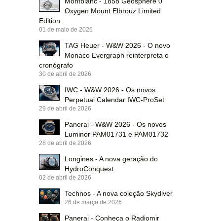
Montblanc - 1858 Geosphere 0
Oxygen Mount Elbrouz Limited
Edition
01 de maio de 2026
TAG Heuer - W&W 2026 - O novo
Monaco Evergraph reinterpreta o
cronógrafo
30 de abril de 2026
IWC - W&W 2026 - Os novos
Perpetual Calendar IWC-ProSet
29 de abril de 2026
Panerai - W&W 2026 - Os novos
Luminor PAM01731 e PAM01732
28 de abril de 2026
Longines - A nova geração do
HydroConquest
02 de abril de 2026
Technos - A nova coleção Skydiver
26 de março de 2026
Panerai - Conheça o Radiomir