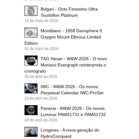
Bvlgari - Octo Finissimo Ultra
Tourbillon Platinum
14 de maio de 2026
Montblanc - 1858 Geosphere 0
Oxygen Mount Elbrouz Limited
Edition
01 de maio de 2026
TAG Heuer - W&W 2026 - O novo
Monaco Evergraph reinterpreta o
cronógrafo
30 de abril de 2026
IWC - W&W 2026 - Os novos
Perpetual Calendar IWC-ProSet
29 de abril de 2026
Panerai - W&W 2026 - Os novos
Luminor PAM01731 e PAM01732
28 de abril de 2026
Longines - A nova geração do
HydroConquest