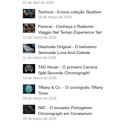
02 de abril de 2026
Technos - A nova coleção Skydiver
26 de março de 2026
Panerai - Conheça o Radiomir
Viaggio Nel Tempo Experience Set
12 de março de 2026
Glashütte Original - O belíssimo
Serenade Luna Azul Celeste
11 de março de 2026
TAG Heuer - O primeiro Carrera
Split-Seconds Chronograph!
10 de março de 2026
Tiffany & Co. - O cronógrafo Tiffany
Timer
09 de março de 2026
IWC - O inovador Portugieser
Chronograph em Ceratanium
05 de março de 2026