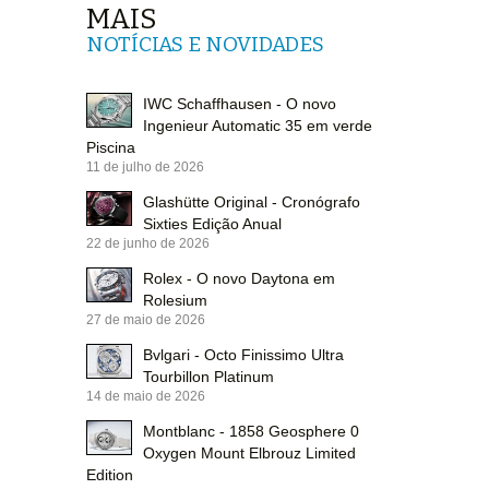
MAIS
NOTÍCIAS E NOVIDADES
IWC Schaffhausen - O novo
Ingenieur Automatic 35 em verde
Piscina
11 de julho de 2026
Glashütte Original - Cronógrafo
Sixties Edição Anual
22 de junho de 2026
Rolex - O novo Daytona em
Rolesium
27 de maio de 2026
Bvlgari - Octo Finissimo Ultra
Tourbillon Platinum
14 de maio de 2026
Montblanc - 1858 Geosphere 0
Oxygen Mount Elbrouz Limited
Edition