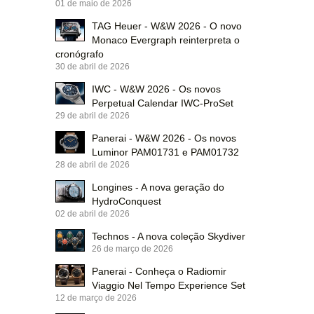
01 de maio de 2026
TAG Heuer - W&W 2026 - O novo
Monaco Evergraph reinterpreta o
cronógrafo
30 de abril de 2026
IWC - W&W 2026 - Os novos
Perpetual Calendar IWC-ProSet
29 de abril de 2026
Panerai - W&W 2026 - Os novos
Luminor PAM01731 e PAM01732
28 de abril de 2026
Longines - A nova geração do
HydroConquest
02 de abril de 2026
Technos - A nova coleção Skydiver
26 de março de 2026
Panerai - Conheça o Radiomir
Viaggio Nel Tempo Experience Set
12 de março de 2026