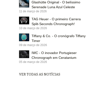
Glashütte Original - O belíssimo
Serenade Luna Azul Celeste
11 de março de 2026
TAG Heuer - O primeiro Carrera
Split-Seconds Chronograph!
10 de março de 2026
Tiffany & Co. - O cronógrafo Tiffany
Timer
09 de março de 2026
IWC - O inovador Portugieser
Chronograph em Ceratanium
05 de março de 2026
VER TODAS AS NOTÍCIAS