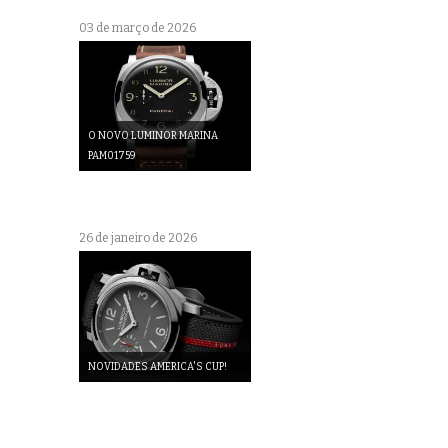
03 de março de 2026
O NOVO LUMINOR MARINA
PAM01759
26 de janeiro de 2026
NOVIDADES AMERICA'S CUP!