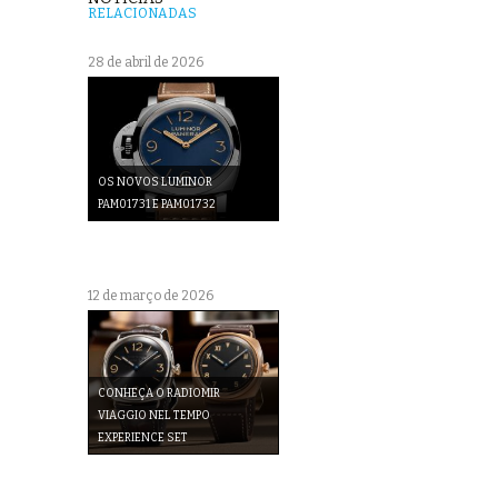
RELACIONADAS
28 de abril de 2026
OS NOVOS LUMINOR
PAM01731 E PAM01732
12 de março de 2026
CONHEÇA O RADIOMIR
VIAGGIO NEL TEMPO
EXPERIENCE SET