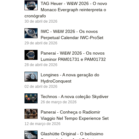
TAG Heuer - W&W 2026 - O novo
Monaco Evergraph reinterpreta o
cronógrafo
30 de abril de 2026
IWC - W&W 2026 - Os novos
Perpetual Calendar IWC-ProSet
29 de abril de 2026
Panerai - W&W 2026 - Os novos
Luminor PAM01731 e PAM01732
28 de abril de 2026
Longines - A nova geração do
HydroConquest
02 de abril de 2026
Technos - A nova coleção Skydiver
26 de março de 2026
Panerai - Conheça o Radiomir
Viaggio Nel Tempo Experience Set
12 de março de 2026
Glashütte Original - O belíssimo