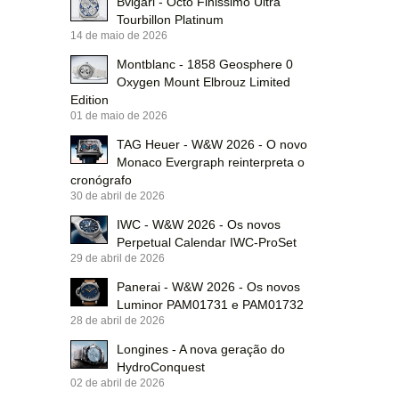
Bvlgari - Octo Finissimo Ultra
Tourbillon Platinum
14 de maio de 2026
Montblanc - 1858 Geosphere 0
Oxygen Mount Elbrouz Limited
Edition
01 de maio de 2026
TAG Heuer - W&W 2026 - O novo
Monaco Evergraph reinterpreta o
cronógrafo
30 de abril de 2026
IWC - W&W 2026 - Os novos
Perpetual Calendar IWC-ProSet
29 de abril de 2026
Panerai - W&W 2026 - Os novos
Luminor PAM01731 e PAM01732
28 de abril de 2026
Longines - A nova geração do
HydroConquest
02 de abril de 2026