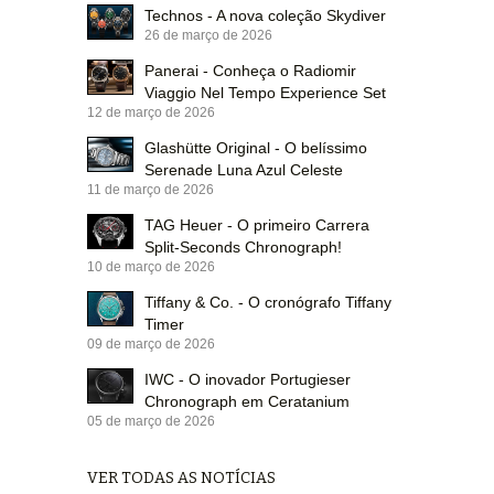
Technos - A nova coleção Skydiver
26 de março de 2026
Panerai - Conheça o Radiomir
Viaggio Nel Tempo Experience Set
12 de março de 2026
Glashütte Original - O belíssimo
Serenade Luna Azul Celeste
11 de março de 2026
TAG Heuer - O primeiro Carrera
Split-Seconds Chronograph!
10 de março de 2026
Tiffany & Co. - O cronógrafo Tiffany
Timer
09 de março de 2026
IWC - O inovador Portugieser
Chronograph em Ceratanium
05 de março de 2026
VER TODAS AS NOTÍCIAS