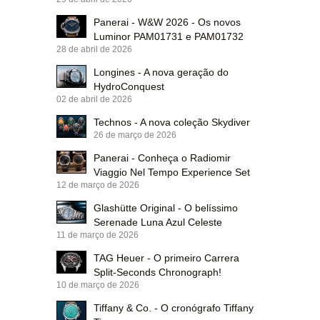
Panerai - W&W 2026 - Os novos
Luminor PAM01731 e PAM01732
28 de abril de 2026
Longines - A nova geração do
HydroConquest
02 de abril de 2026
Technos - A nova coleção Skydiver
26 de março de 2026
Panerai - Conheça o Radiomir
Viaggio Nel Tempo Experience Set
12 de março de 2026
Glashütte Original - O belíssimo
Serenade Luna Azul Celeste
11 de março de 2026
TAG Heuer - O primeiro Carrera
Split-Seconds Chronograph!
10 de março de 2026
Tiffany & Co. - O cronógrafo Tiffany