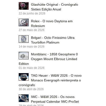
Glashütte Original - Cronógrafo
Sixties Edição Anual
22 de junho de 2026
Rolex - O novo Daytona em
Rolesium
27 de maio de 2026
Bvlgari - Octo Finissimo Ultra
Tourbillon Platinum
14 de maio de 2026
Montblanc - 1858 Geosphere 0
Oxygen Mount Elbrouz Limited
Edition
01 de maio de 2026
TAG Heuer - W&W 2026 - O novo
Monaco Evergraph reinterpreta o
cronógrafo
30 de abril de 2026
IWC - W&W 2026 - Os novos
Perpetual Calendar IWC-ProSet
29 de abril de 2026