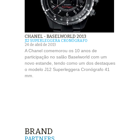
CHANEL - BASELWORLD 2013
J12 SUPERLEGGERA CRONÓGRAFO
24 de abril de 2013
A Chanel comemorou os 10 anos de
participação no salão Baselworld com um
novo estande, tendo como um dos destaques
o modelo J12 Superleggera Cronógrafo 41
mm.
BRAND
PARTNERS