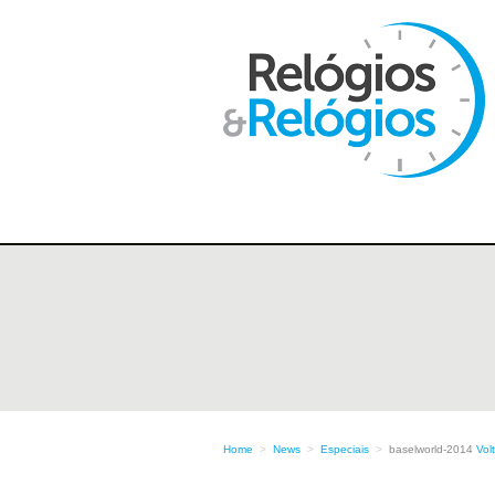
Home
>
News
>
Especiais
>
baselworld-2014
Vol