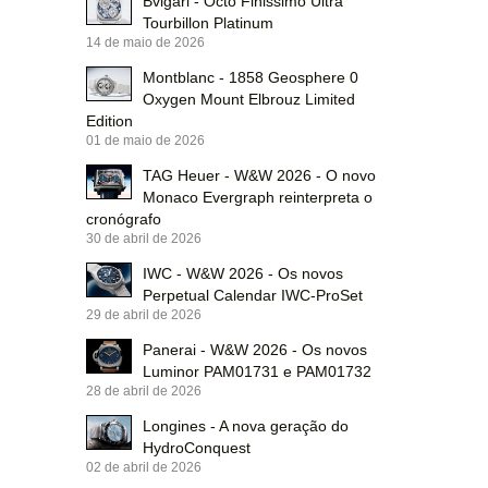
Bvlgari - Octo Finissimo Ultra
Tourbillon Platinum
14 de maio de 2026
Montblanc - 1858 Geosphere 0
Oxygen Mount Elbrouz Limited
Edition
01 de maio de 2026
TAG Heuer - W&W 2026 - O novo
Monaco Evergraph reinterpreta o
cronógrafo
30 de abril de 2026
IWC - W&W 2026 - Os novos
Perpetual Calendar IWC-ProSet
29 de abril de 2026
Panerai - W&W 2026 - Os novos
Luminor PAM01731 e PAM01732
28 de abril de 2026
Longines - A nova geração do
HydroConquest
02 de abril de 2026