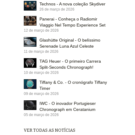
Technos - A nova coleção Skydiver
26 de março de 2026
Panerai - Conheça o Radiomir
Viaggio Nel Tempo Experience Set
12 de março de 2026
Glashütte Original - O belíssimo
Serenade Luna Azul Celeste
11 de março de 2026
TAG Heuer - O primeiro Carrera
Split-Seconds Chronograph!
10 de março de 2026
Tiffany & Co. - O cronógrafo Tiffany
Timer
09 de março de 2026
IWC - O inovador Portugieser
Chronograph em Ceratanium
05 de março de 2026
VER TODAS AS NOTÍCIAS