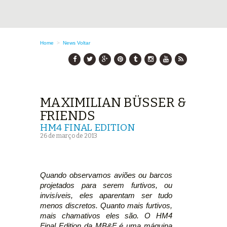
Home
>
News
Voltar
MAXIMILIAN BÜSSER &
FRIENDS
HM4 FINAL EDITION
26 de março de 2013
Quando observamos aviões ou barcos
projetados para serem furtivos, ou
invisíveis, eles aparentam ser tudo
menos discretos. Quanto mais furtivos,
mais chamativos eles são. O HM4
Final Edition da MB&F é uma máquina