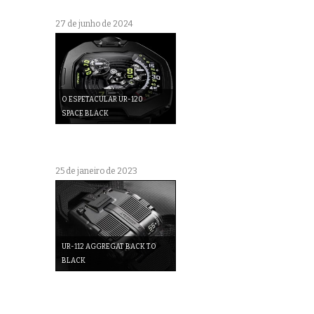
27 de junho de 2024
O ESPETACULAR UR-120
SPACE BLACK
25 de janeiro de 2023
UR-112 AGGREGAT BACK TO
BLACK