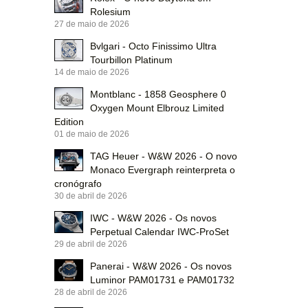
Rolesium
27 de maio de 2026
Bvlgari - Octo Finissimo Ultra
Tourbillon Platinum
14 de maio de 2026
Montblanc - 1858 Geosphere 0
Oxygen Mount Elbrouz Limited
Edition
01 de maio de 2026
TAG Heuer - W&W 2026 - O novo
Monaco Evergraph reinterpreta o
cronógrafo
30 de abril de 2026
IWC - W&W 2026 - Os novos
Perpetual Calendar IWC-ProSet
29 de abril de 2026
Panerai - W&W 2026 - Os novos
Luminor PAM01731 e PAM01732
28 de abril de 2026