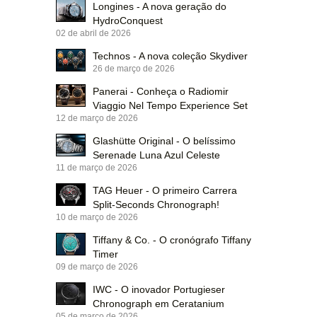
Longines - A nova geração do
HydroConquest
02 de abril de 2026
Technos - A nova coleção Skydiver
26 de março de 2026
Panerai - Conheça o Radiomir
Viaggio Nel Tempo Experience Set
12 de março de 2026
Glashütte Original - O belíssimo
Serenade Luna Azul Celeste
11 de março de 2026
TAG Heuer - O primeiro Carrera
Split-Seconds Chronograph!
10 de março de 2026
Tiffany & Co. - O cronógrafo Tiffany
Timer
09 de março de 2026
IWC - O inovador Portugieser
Chronograph em Ceratanium
05 de março de 2026