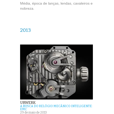
Média, época de lanças, lendas, cavaleiros e
nobreza.
2013
URWERK
A BUSCA DO RELÓGIO MECÂNICO INTELIGENTE:
EMC
29 de maio de 2013