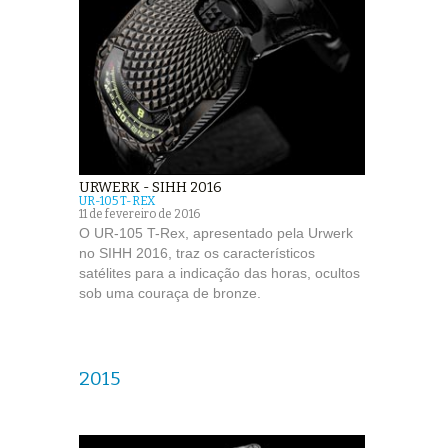
URWERK - SIHH 2016
UR-105 T-REX
11 de fevereiro de 2016
O UR-105 T-Rex, apresentado pela Urwerk
no SIHH 2016, traz os característicos
satélites para a indicação das horas, ocultos
sob uma couraça de bronze.
2015