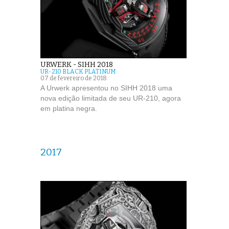
URWERK - SIHH 2018
UR-210 BLACK PLATINUM
07 de fevereiro de 2018
A Urwerk apresentou no SIHH 2018 uma
nova edição limitada de seu UR-210, agora
em platina negra.
2017