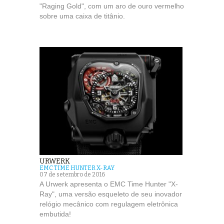
"Raging Gold", com um aro de ouro vermelho
sobre uma caixa de titânio.
URWERK
EMC TIME HUNTER X-RAY
07 de setembro de 2016
A Urwerk apresenta o EMC Time Hunter "X-
Ray", uma versão esqueleto de seu inovador
relógio mecânico com regulagem eletrônica
embutida!