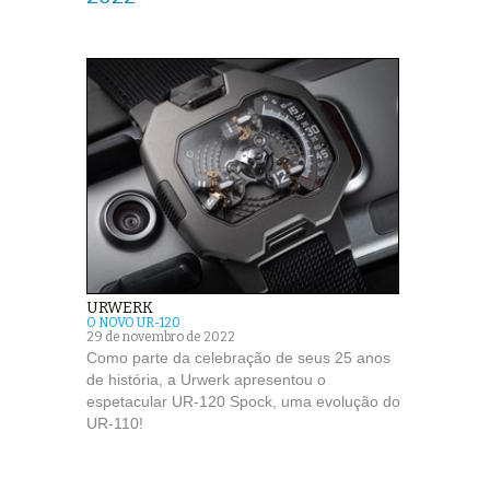
URWERK
O NOVO UR-120
29 de novembro de 2022
Como parte da celebração de seus 25 anos
de história, a Urwerk apresentou o
espetacular UR-120 Spock, uma evolução do
UR-110!