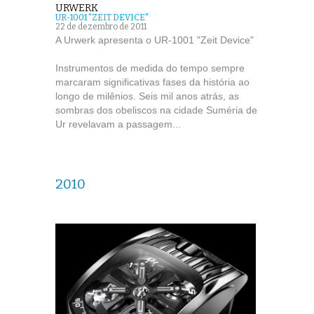
URWERK
UR-1001 "ZEIT DEVICE"
22 de dezembro de 2011
A Urwerk apresenta o UR-1001 "Zeit Device"
Instrumentos de medida do tempo sempre
marcaram significativas fases da história ao
longo de milênios. Seis mil anos atrás, as
sombras dos obeliscos na cidade Suméria de
Ur revelavam a passagem...
2010