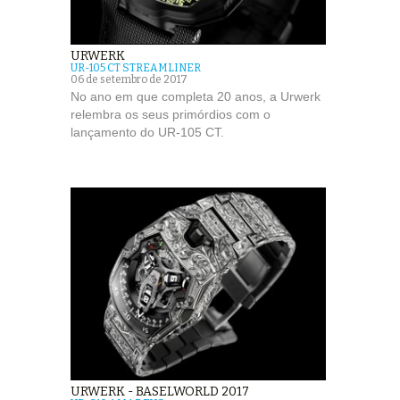
URWERK
UR-105 CT STREAMLINER
06 de setembro de 2017
No ano em que completa 20 anos, a Urwerk
relembra os seus primórdios com o
lançamento do UR-105 CT.
URWERK - BASELWORLD 2017