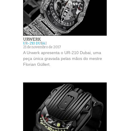
URWERK
UR-210 DUBAI
21 de novembro de 2017
A Urwerk apresenta o UR-210 Dubai, uma
peça única gravada pelas mãos do mestre
Florian Güllert.