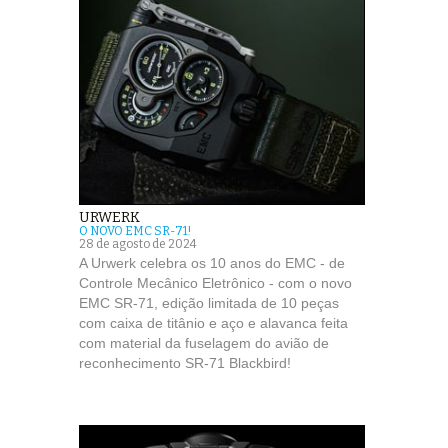
URWERK
O NOVO EMC SR-71!
28 de agosto de 2024
A Urwerk celebra os 10 anos do EMC - de
Controle Mecânico Eletrônico - com o novo
EMC SR-71, edição limitada de 10 peças
com caixa de titânio e aço e alavanca feita
com material da fuselagem do avião de
reconhecimento SR-71 Blackbird!