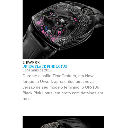
URWERK
UR-106 BLACK PINK LOTUS
31 de maio de 2016
Durante o salão TimeCrafters, em Nova
Iorque, a Urwerk apresentou uma nova
versão de seu modelo feminino, o UR-106
Black Pink Lotus, em preto com detalhes em
rosa.