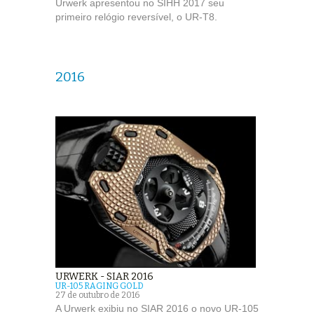
Urwerk apresentou no SIHH 2017 seu
primeiro relógio reversível, o UR-T8.
2016
URWERK - SIAR 2016
UR-105 RAGING GOLD
27 de outubro de 2016
A Urwerk exibiu no SIAR 2016 o novo UR-105