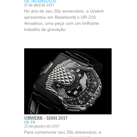
UR-210 AMADEUS
17 de abril de 2017
No ano de seu 20o aniversário, a Urwerk
apresentou em Baselworld o UR-210
Amadeus, uma peça com um brilhante
trabalho de gravação.
URWERK - SIHH 2017
UR-T8
22 de janeiro de 2017
Para comemorar seu 20o aniversário, a