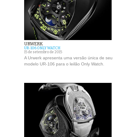
URWERK
UR-106 ONLY WATCH
15 de setembro de 2015
A Urwerk apresenta uma versão única de seu
modelo UR-106 para o leilão Only Watch.