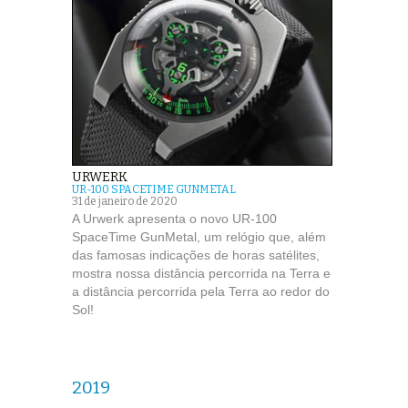
URWERK
UR-100 SPACETIME GUNMETAL
31 de janeiro de 2020
A Urwerk apresenta o novo UR-100
SpaceTime GunMetal, um relógio que, além
das famosas indicações de horas satélites,
mostra nossa distância percorrida na Terra e
a distância percorrida pela Terra ao redor do
Sol!
2019