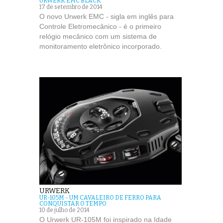
URWERK EMC BLACK
17 de setembro de 2014
O novo Urwerk EMC - sigla em inglês para
Controle Eletromecânico - é o primeiro
relógio mecânico com um sistema de
monitoramento eletrônico incorporado.
URWERK
UR-105M - UM CAVALEIRO DE FERRO PARA
CONQUISTAR O TEMPO
10 de julho de 2014
O Urwerk UR-105M foi inspirado na Idade