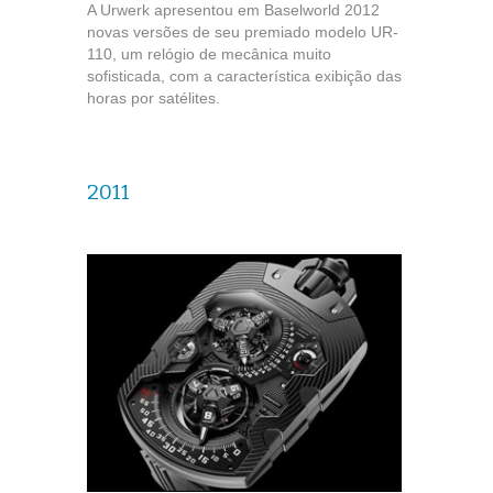
A Urwerk apresentou em Baselworld 2012
novas versões de seu premiado modelo UR-
110, um relógio de mecânica muito
sofisticada, com a característica exibição das
horas por satélites.
2011