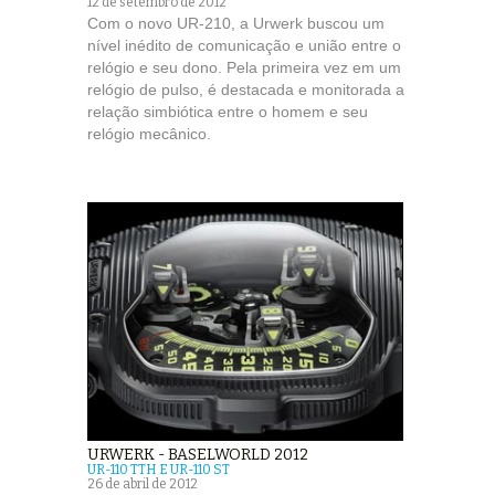
12 de setembro de 2012
Com o novo UR-210, a Urwerk buscou um
nível inédito de comunicação e união entre o
relógio e seu dono. Pela primeira vez em um
relógio de pulso, é destacada e monitorada a
relação simbiótica entre o homem e seu
relógio mecânico.
URWERK - BASELWORLD 2012
UR-110 TTH E UR-110 ST
26 de abril de 2012