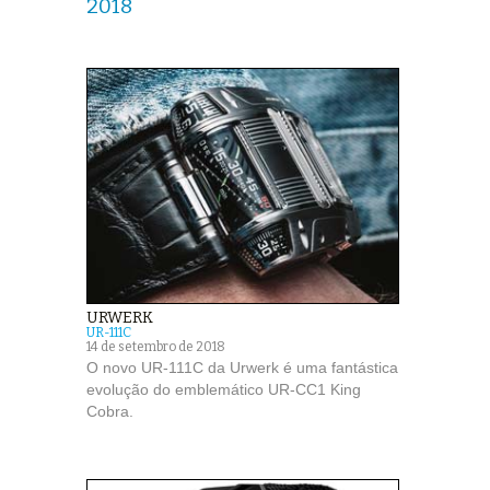
2018
URWERK
UR-111C
14 de setembro de 2018
O novo UR-111C da Urwerk é uma fantástica
evolução do emblemático UR-CC1 King
Cobra.