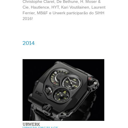
Christophe Claret, De Bethune, H. Moser &
Cie, Hautlence, HYT, Kari Voutilainen, Laurent
Ferrier, MB&F e Urwerk participarão do SIHH
2016!
2014
URWERK