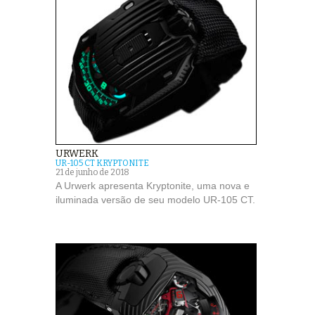
URWERK
UR-105 CT KRYPTONITE
21 de junho de 2018
A Urwerk apresenta Kryptonite, uma nova e
iluminada versão de seu modelo UR-105 CT.