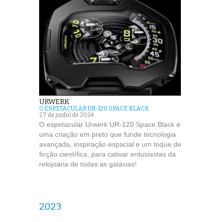
URWERK
O ESPETACULAR UR-120 SPACE BLACK
27 de junho de 2024
O espetacular Urwerk UR-120 Space Black é
uma criação em preto que funde tecnologia
avançada, inspiração espacial e um toque de
ficção científica, para cativar entusiastas da
relojoaria de todas as galáxias!
2023