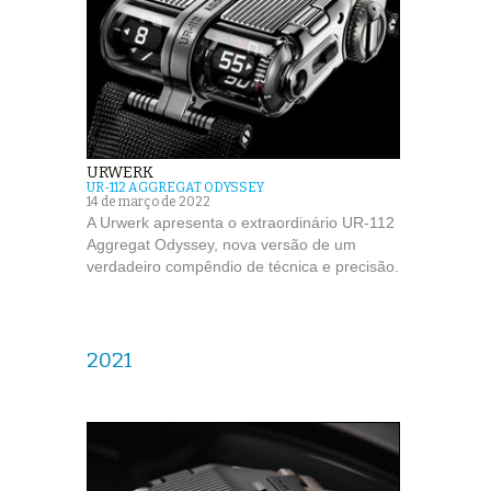
URWERK
UR-112 AGGREGAT ODYSSEY
14 de março de 2022
A Urwerk apresenta o extraordinário UR-112
Aggregat Odyssey, nova versão de um
verdadeiro compêndio de técnica e precisão.
2021