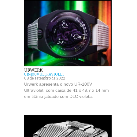
URWERK
UR-100V ULTRAVIOLET
08 de setembro de 2022
Urwerk apresenta o novo UR-100V
Ultraviolet, com caixa de 41 x 49,7 x 14 mm
em titânio jateado com DLC violeta.