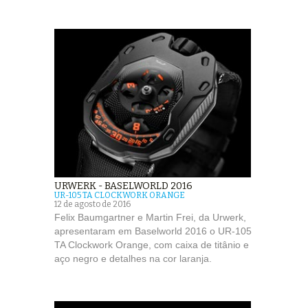
URWERK - BASELWORLD 2016
UR-105 TA CLOCKWORK ORANGE
12 de agosto de 2016
Felix Baumgartner e Martin Frei, da Urwerk,
apresentaram em Baselworld 2016 o UR-105
TA Clockwork Orange, com caixa de titânio e
aço negro e detalhes na cor laranja.