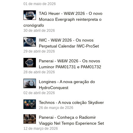
01 de maio de 2026
TAG Heuer - W&W 2026 - O novo
Monaco Evergraph reinterpreta o
cronógrafo
30 de abril de 2026
IWC - W&W 2026 - Os novos
Perpetual Calendar IWC-ProSet
29 de abril de 2026
Panerai - W&W 2026 - Os novos
Luminor PAM01731 e PAM01732
28 de abril de 2026
Longines - A nova geração do
HydroConquest
02 de abril de 2026
Technos - A nova coleção Skydiver
26 de março de 2026
Panerai - Conheça o Radiomir
Viaggio Nel Tempo Experience Set
12 de março de 2026