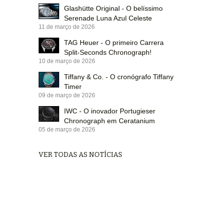
Glashütte Original - O belíssimo
Serenade Luna Azul Celeste
11 de março de 2026
TAG Heuer - O primeiro Carrera
Split-Seconds Chronograph!
10 de março de 2026
Tiffany & Co. - O cronógrafo Tiffany
Timer
09 de março de 2026
IWC - O inovador Portugieser
Chronograph em Ceratanium
05 de março de 2026
VER TODAS AS NOTÍCIAS