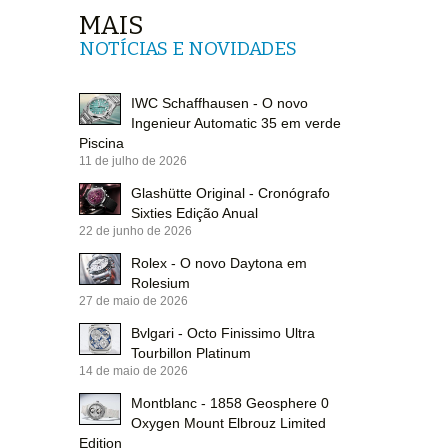
MAIS
NOTÍCIAS E NOVIDADES
IWC Schaffhausen - O novo
Ingenieur Automatic 35 em verde
Piscina
11 de julho de 2026
Glashütte Original - Cronógrafo
Sixties Edição Anual
22 de junho de 2026
Rolex - O novo Daytona em
Rolesium
27 de maio de 2026
Bvlgari - Octo Finissimo Ultra
Tourbillon Platinum
14 de maio de 2026
Montblanc - 1858 Geosphere 0
Oxygen Mount Elbrouz Limited
Edition