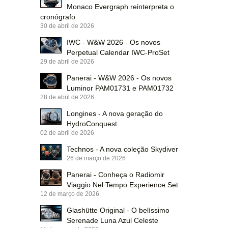
Monaco Evergraph reinterpreta o
cronógrafo
30 de abril de 2026
IWC - W&W 2026 - Os novos
Perpetual Calendar IWC-ProSet
29 de abril de 2026
Panerai - W&W 2026 - Os novos
Luminor PAM01731 e PAM01732
28 de abril de 2026
Longines - A nova geração do
HydroConquest
02 de abril de 2026
Technos - A nova coleção Skydiver
26 de março de 2026
Panerai - Conheça o Radiomir
Viaggio Nel Tempo Experience Set
12 de março de 2026
Glashütte Original - O belíssimo
Serenade Luna Azul Celeste