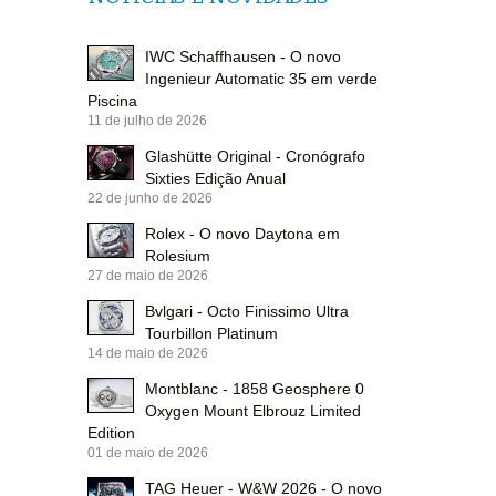
IWC Schaffhausen - O novo
Ingenieur Automatic 35 em verde
Piscina
11 de julho de 2026
Glashütte Original - Cronógrafo
Sixties Edição Anual
22 de junho de 2026
Rolex - O novo Daytona em
Rolesium
27 de maio de 2026
Bvlgari - Octo Finissimo Ultra
Tourbillon Platinum
14 de maio de 2026
Montblanc - 1858 Geosphere 0
Oxygen Mount Elbrouz Limited
Edition
01 de maio de 2026
TAG Heuer - W&W 2026 - O novo