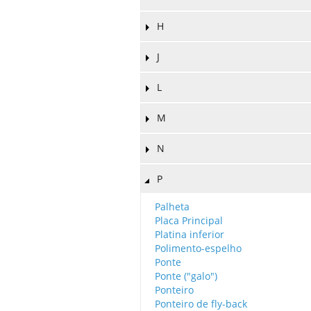
H
J
L
M
N
P
Palheta
Placa Principal
Platina inferior
Polimento-espelho
Ponte
Ponte ("galo")
Ponteiro
Ponteiro de fly-back