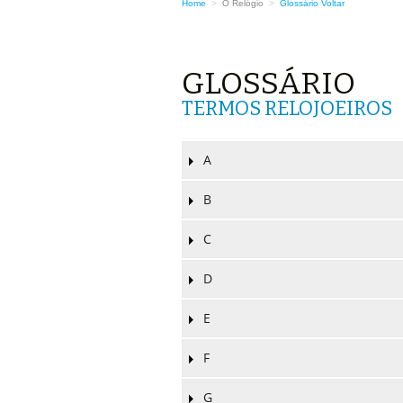
Home
>
O Relógio
>
Glossário
Voltar
GLOSSÁRIO
TERMOS RELOJOEIROS
A
B
C
D
E
F
G