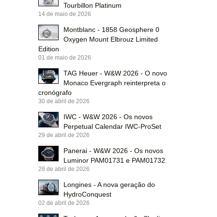
Tourbillon Platinum
14 de maio de 2026
Montblanc - 1858 Geosphere 0
Oxygen Mount Elbrouz Limited
Edition
01 de maio de 2026
TAG Heuer - W&W 2026 - O novo
Monaco Evergraph reinterpreta o
cronógrafo
30 de abril de 2026
IWC - W&W 2026 - Os novos
Perpetual Calendar IWC-ProSet
29 de abril de 2026
Panerai - W&W 2026 - Os novos
Luminor PAM01731 e PAM01732
28 de abril de 2026
Longines - A nova geração do
HydroConquest
02 de abril de 2026