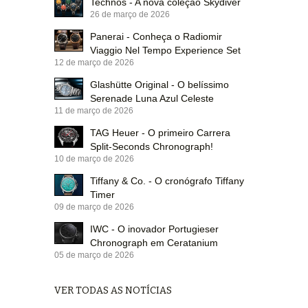
Technos - A nova coleção Skydiver
26 de março de 2026
Panerai - Conheça o Radiomir
Viaggio Nel Tempo Experience Set
12 de março de 2026
Glashütte Original - O belíssimo
Serenade Luna Azul Celeste
11 de março de 2026
TAG Heuer - O primeiro Carrera
Split-Seconds Chronograph!
10 de março de 2026
Tiffany & Co. - O cronógrafo Tiffany
Timer
09 de março de 2026
IWC - O inovador Portugieser
Chronograph em Ceratanium
05 de março de 2026
VER TODAS AS NOTÍCIAS