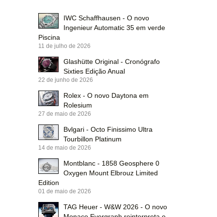
IWC Schaffhausen - O novo
Ingenieur Automatic 35 em verde
Piscina
11 de julho de 2026
Glashütte Original - Cronógrafo
Sixties Edição Anual
22 de junho de 2026
Rolex - O novo Daytona em
Rolesium
27 de maio de 2026
Bvlgari - Octo Finissimo Ultra
Tourbillon Platinum
14 de maio de 2026
Montblanc - 1858 Geosphere 0
Oxygen Mount Elbrouz Limited
Edition
01 de maio de 2026
TAG Heuer - W&W 2026 - O novo
Monaco Evergraph reinterpreta o