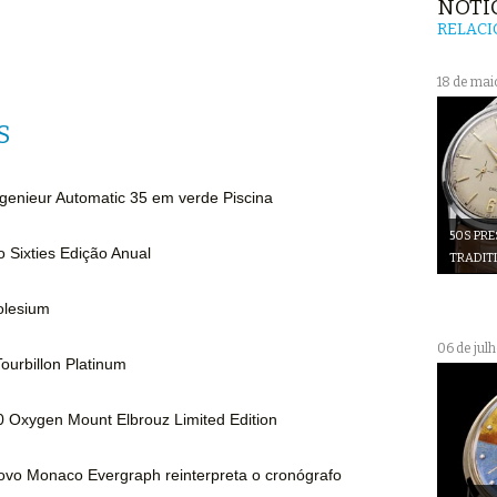
NOTÍ
RELAC
18 de mai
S
genieur Automatic 35 em verde Piscina
50S PRE
o Sixties Edição Anual
TRADIT
olesium
06 de jul
Tourbillon Platinum
 Oxygen Mount Elbrouz Limited Edition
vo Monaco Evergraph reinterpreta o cronógrafo