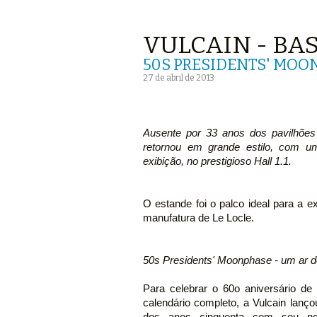
VULCAIN - BA
50S PRESIDENTS' MO
27 de abril de 2013
Ausente por 33 anos dos pavilhões 
retornou em grande estilo, com 
exibição, no prestigioso Hall 1.1.
O estande foi o palco ideal para a e
manufatura de Le Locle.
50s Presidents' Moonphase - um ar d
Para celebrar o 60o aniversário d
calendário completo, a Vulcain lanç
dos anos cinquenta com seu nov