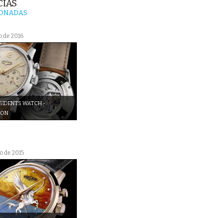
CIAS
IONADAS
o de 2016
SIDENTS WATCH -
ION
ho de 2015