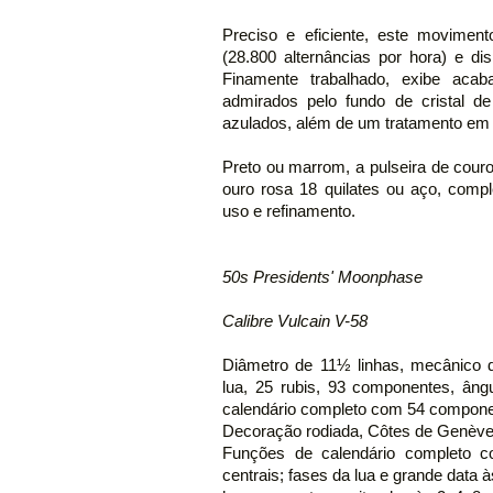
Preciso e eficiente, este movimen
(28.800 alternâncias por hora) e 
Finamente trabalhado, exibe aca
admirados pelo fundo de cristal d
azulados, além de um tratamento em 
Preto ou marrom, a pulseira de couro 
ouro rosa 18 quilates ou aço, comp
uso e refinamento.
50s Presidents' Moonphase
Calibre Vulcain V-58
Diâmetro de 11½ linhas, mecânico d
lua, 25 rubis, 93 componentes, ân
calendário completo com 54 compon
Decoração rodiada, Côtes de Genève
Funções de calendário completo c
centrais; fases da lua e grande data 