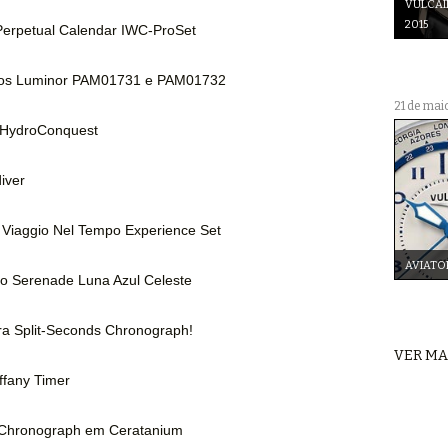
VULCAI
2015
erpetual Calendar IWC-ProSet
vos Luminor PAM01731 e PAM01732
21 de mai
o HydroConquest
iver
 Viaggio Nel Tempo Experience Set
AVIATO
imo Serenade Luna Azul Celeste
ra Split-Seconds Chronograph!
VER MA
iffany Timer
r Chronograph em Ceratanium