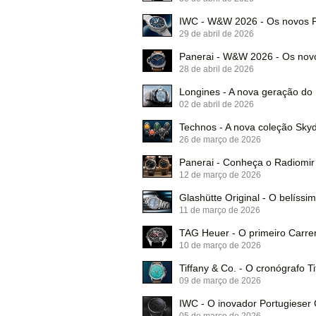
IWC - W&W 2026 - Os novos P
29 de abril de 2026
Panerai - W&W 2026 - Os no
28 de abril de 2026
Longines - A nova geração d
02 de abril de 2026
Technos - A nova coleção Skyd
26 de março de 2026
Panerai - Conheça o Radiomir
12 de março de 2026
Glashütte Original - O belíss
11 de março de 2026
TAG Heuer - O primeiro Carre
10 de março de 2026
Tiffany & Co. - O cronógrafo T
09 de março de 2026
IWC - O inovador Portugiese