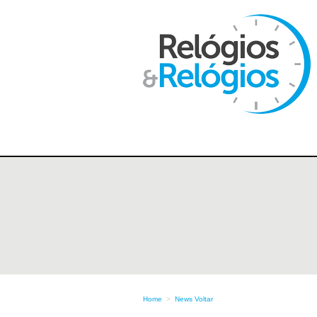
Home
>
News
Voltar