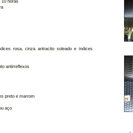
e 10 horas
ra
ices rosa, cinza antracito soleado e índices
o antirreflexos
res preto e marrom
ou aço