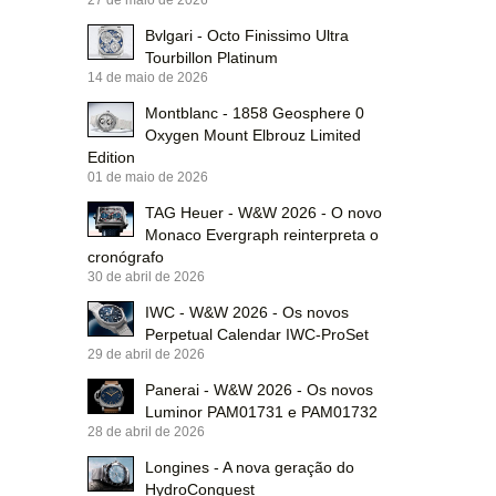
Bvlgari - Octo Finissimo Ultra
Tourbillon Platinum
14 de maio de 2026
Montblanc - 1858 Geosphere 0
Oxygen Mount Elbrouz Limited
Edition
01 de maio de 2026
TAG Heuer - W&W 2026 - O novo
Monaco Evergraph reinterpreta o
cronógrafo
30 de abril de 2026
IWC - W&W 2026 - Os novos
Perpetual Calendar IWC-ProSet
29 de abril de 2026
Panerai - W&W 2026 - Os novos
Luminor PAM01731 e PAM01732
28 de abril de 2026
Longines - A nova geração do
HydroConquest