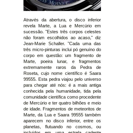
Através da abertura, o disco inferior
revela Marte, a Lua e Mercúrio em
sucessão. "Estes três corpos celestes
não foram escolhidos ao acaso," diz
Jean-Marie Schaller. "Cada uma das
três micro-pinturas inclui pó genuíno do
corpo em questão: um fragmento de
Marte, poeira lunar, e fragmentos
extremamente raros da Pedra de
Roseta, cujo nome científico é Saara
99555. Esta pedra viajou pelo universo
para chegar até nós: é a mais antiga
conhecida pela humanidade, tida pela
comunidade científica como procedente
de Mercúrio e ter quatro bilhões e meio
de idade. Fragmentos de meteoritos de
Marte, da Lua e Saara 99555 também
aparecem no disco inferior, entre os
planetas, flutuando no cosmos, ou
incluídos em uma estrela cadente