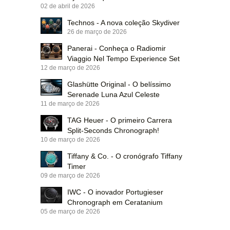
02 de abril de 2026
Technos - A nova coleção Skydiver
26 de março de 2026
Panerai - Conheça o Radiomir
Viaggio Nel Tempo Experience Set
12 de março de 2026
Glashütte Original - O belíssimo
Serenade Luna Azul Celeste
11 de março de 2026
TAG Heuer - O primeiro Carrera
Split-Seconds Chronograph!
10 de março de 2026
Tiffany & Co. - O cronógrafo Tiffany
Timer
09 de março de 2026
IWC - O inovador Portugieser
Chronograph em Ceratanium
05 de março de 2026