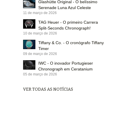
Glashütte Original - O belíssimo
Serenade Luna Azul Celeste
11 de março de 2026
TAG Heuer - O primeiro Carrera
Split-Seconds Chronograph!
10 de março de 2026
Tiffany & Co. - O cronógrafo Tiffany
Timer
09 de março de 2026
IWC - O inovador Portugieser
Chronograph em Ceratanium
05 de março de 2026
VER TODAS AS NOTÍCIAS