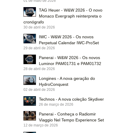
01 de maio de 2026
TAG Heuer - W&W 2026 - O novo
Monaco Evergraph reinterpreta o
cronógrafo
30 de abril de 2026
IWC - W&W 2026 - Os novos
Perpetual Calendar IWC-ProSet
29 de abril de 2026
Panerai - W&W 2026 - Os novos
Luminor PAM01731 e PAM01732
28 de abril de 2026
Longines - A nova geração do
HydroConquest
02 de abril de 2026
Technos - A nova coleção Skydiver
26 de março de 2026
Panerai - Conheça o Radiomir
Viaggio Nel Tempo Experience Set
12 de março de 2026