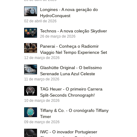
Longines - A nova geração do
HydroConquest
02 de abril de 2026
Technos - A nova coleção Skydiver
26 de março de 2026
Panerai - Conheça o Radiomir
Viaggio Nel Tempo Experience Set
12 de março de 2026
Glashütte Original - O belíssimo
Serenade Luna Azul Celeste
11 de março de 2026
TAG Heuer - O primeiro Carrera
Split-Seconds Chronograph!
10 de março de 2026
Tiffany & Co. - O cronógrafo Tiffany
Timer
09 de março de 2026
IWC - O inovador Portugieser