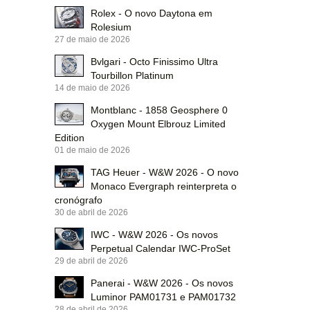
Rolex - O novo Daytona em
Rolesium
27 de maio de 2026
Bvlgari - Octo Finissimo Ultra
Tourbillon Platinum
14 de maio de 2026
Montblanc - 1858 Geosphere 0
Oxygen Mount Elbrouz Limited
Edition
01 de maio de 2026
TAG Heuer - W&W 2026 - O novo
Monaco Evergraph reinterpreta o
cronógrafo
30 de abril de 2026
IWC - W&W 2026 - Os novos
Perpetual Calendar IWC-ProSet
29 de abril de 2026
Panerai - W&W 2026 - Os novos
Luminor PAM01731 e PAM01732
28 de abril de 2026