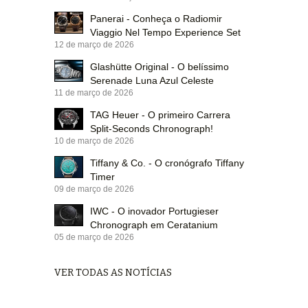
Panerai - Conheça o Radiomir
Viaggio Nel Tempo Experience Set
12 de março de 2026
Glashütte Original - O belíssimo
Serenade Luna Azul Celeste
11 de março de 2026
TAG Heuer - O primeiro Carrera
Split-Seconds Chronograph!
10 de março de 2026
Tiffany & Co. - O cronógrafo Tiffany
Timer
09 de março de 2026
IWC - O inovador Portugieser
Chronograph em Ceratanium
05 de março de 2026
VER TODAS AS NOTÍCIAS