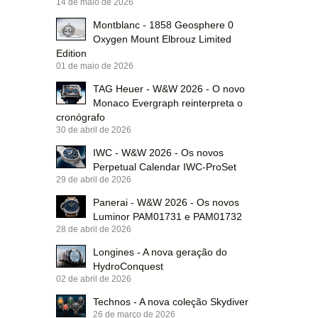
14 de maio de 2026
Montblanc - 1858 Geosphere 0
Oxygen Mount Elbrouz Limited
Edition
01 de maio de 2026
TAG Heuer - W&W 2026 - O novo
Monaco Evergraph reinterpreta o
cronógrafo
30 de abril de 2026
IWC - W&W 2026 - Os novos
Perpetual Calendar IWC-ProSet
29 de abril de 2026
Panerai - W&W 2026 - Os novos
Luminor PAM01731 e PAM01732
28 de abril de 2026
Longines - A nova geração do
HydroConquest
02 de abril de 2026
Technos - A nova coleção Skydiver
26 de março de 2026