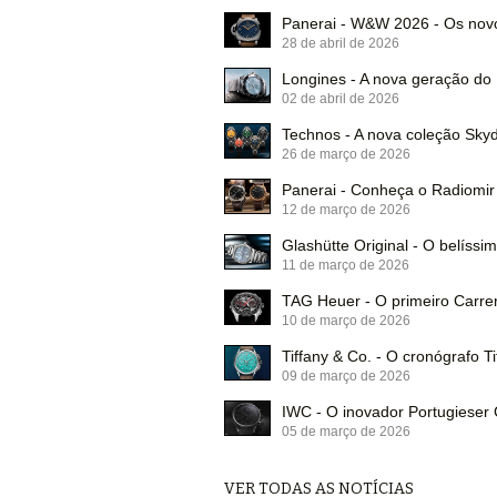
Panerai - W&W 2026 - Os no
28 de abril de 2026
Longines - A nova geração d
02 de abril de 2026
Technos - A nova coleção Skyd
26 de março de 2026
Panerai - Conheça o Radiomir
12 de março de 2026
Glashütte Original - O belíss
11 de março de 2026
TAG Heuer - O primeiro Carre
10 de março de 2026
Tiffany & Co. - O cronógrafo T
09 de março de 2026
IWC - O inovador Portugiese
05 de março de 2026
VER TODAS AS NOTÍCIAS