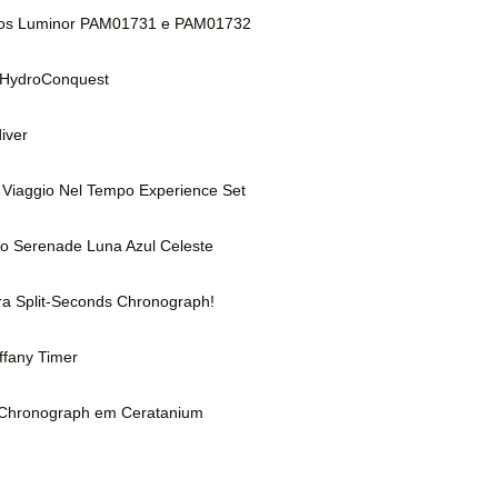
vos Luminor PAM01731 e PAM01732
o HydroConquest
iver
 Viaggio Nel Tempo Experience Set
imo Serenade Luna Azul Celeste
ra Split-Seconds Chronograph!
iffany Timer
r Chronograph em Ceratanium