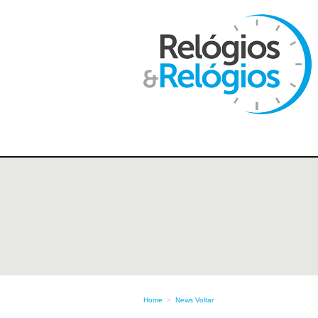
Home
>
News
Voltar