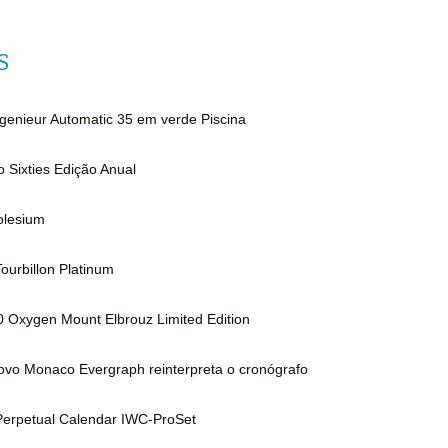
S
genieur Automatic 35 em verde Piscina
o Sixties Edição Anual
olesium
Tourbillon Platinum
 Oxygen Mount Elbrouz Limited Edition
vo Monaco Evergraph reinterpreta o cronógrafo
erpetual Calendar IWC-ProSet