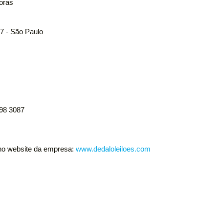
horas
07 - São Paulo
898 3087
 no website da empresa:
www.dedaloleiloes.com