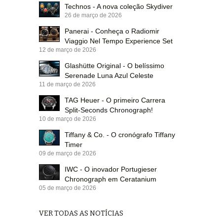
Technos - A nova coleção Skydiver
26 de março de 2026
Panerai - Conheça o Radiomir
Viaggio Nel Tempo Experience Set
12 de março de 2026
Glashütte Original - O belíssimo
Serenade Luna Azul Celeste
11 de março de 2026
TAG Heuer - O primeiro Carrera
Split-Seconds Chronograph!
10 de março de 2026
Tiffany & Co. - O cronógrafo Tiffany
Timer
09 de março de 2026
IWC - O inovador Portugieser
Chronograph em Ceratanium
05 de março de 2026
VER TODAS AS NOTÍCIAS