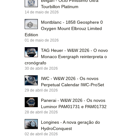
Bvlgari - Octo Finissimo Ultra
Tourbillon Platinum
14 de maio de 2026
Montblanc - 1858 Geosphere 0
Oxygen Mount Elbrouz Limited
Edition
01 de maio de 2026
TAG Heuer - W&W 2026 - O novo
Monaco Evergraph reinterpreta o
cronógrafo
30 de abril de 2026
IWC - W&W 2026 - Os novos
Perpetual Calendar IWC-ProSet
29 de abril de 2026
Panerai - W&W 2026 - Os novos
Luminor PAM01731 e PAM01732
28 de abril de 2026
Longines - A nova geração do
HydroConquest
02 de abril de 2026