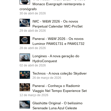
Monaco Evergraph reinterpreta o
cronógrafo
30 de abril de 2026
IWC - W&W 2026 - Os novos
Perpetual Calendar IWC-ProSet
29 de abril de 2026
Panerai - W&W 2026 - Os novos
Luminor PAM01731 e PAM01732
28 de abril de 2026
Longines - A nova geração do
HydroConquest
02 de abril de 2026
Technos - A nova coleção Skydiver
26 de março de 2026
Panerai - Conheça o Radiomir
Viaggio Nel Tempo Experience Set
12 de março de 2026
Glashütte Original - O belíssimo
Serenade Luna Azul Celeste