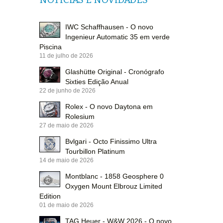
IWC Schaffhausen - O novo
Ingenieur Automatic 35 em verde
Piscina
11 de julho de 2026
Glashütte Original - Cronógrafo
Sixties Edição Anual
22 de junho de 2026
Rolex - O novo Daytona em
Rolesium
27 de maio de 2026
Bvlgari - Octo Finissimo Ultra
Tourbillon Platinum
14 de maio de 2026
Montblanc - 1858 Geosphere 0
Oxygen Mount Elbrouz Limited
Edition
01 de maio de 2026
TAG Heuer - W&W 2026 - O novo