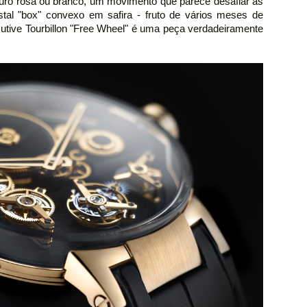
ro rosa ou branco, um movimento que parece desafiar as
stal "box" convexo em safira - fruto de vários meses de
utive Tourbillon "Free Wheel" é uma peça verdadeiramente