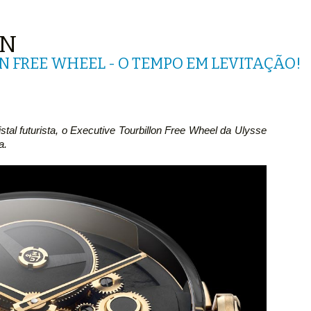
IN
N FREE WHEEL - O TEMPO EM LEVITAÇÃO!
tal futurista, o Executive Tourbillon Free Wheel da Ulysse
a.