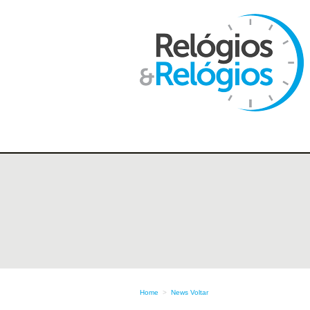
Home
>
News
Voltar