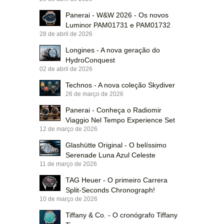
Panerai - W&W 2026 - Os novos
Luminor PAM01731 e PAM01732
28 de abril de 2026
Longines - A nova geração do
HydroConquest
02 de abril de 2026
Technos - A nova coleção Skydiver
26 de março de 2026
Panerai - Conheça o Radiomir
Viaggio Nel Tempo Experience Set
12 de março de 2026
Glashütte Original - O belíssimo
Serenade Luna Azul Celeste
11 de março de 2026
TAG Heuer - O primeiro Carrera
Split-Seconds Chronograph!
10 de março de 2026
Tiffany & Co. - O cronógrafo Tiffany