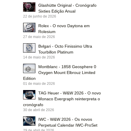
Glashütte Original - Cronógrafo
Sixties Edição Anual
22 de junho de 2026
Rolex - O novo Daytona em
Rolesium
27 de maio de 2026
Bvlgari - Octo Finissimo Ultra
Tourbillon Platinum
14 de maio de 2026
Montblanc - 1858 Geosphere 0
Oxygen Mount Elbrouz Limited
Edition
01 de maio de 2026
TAG Heuer - W&W 2026 - O novo
Monaco Evergraph reinterpreta o
cronógrafo
30 de abril de 2026
IWC - W&W 2026 - Os novos
Perpetual Calendar IWC-ProSet
29 de abril de 2026