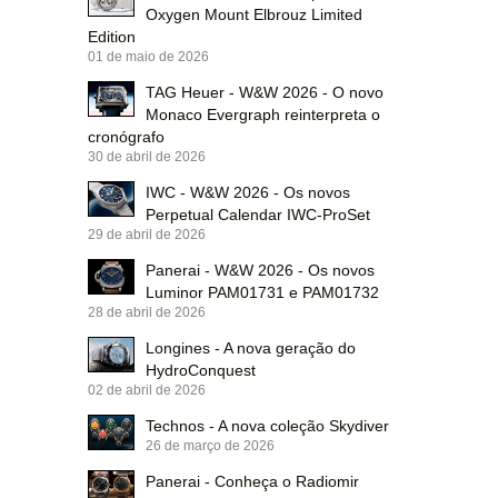
Oxygen Mount Elbrouz Limited
Edition
01 de maio de 2026
TAG Heuer - W&W 2026 - O novo
Monaco Evergraph reinterpreta o
cronógrafo
30 de abril de 2026
IWC - W&W 2026 - Os novos
Perpetual Calendar IWC-ProSet
29 de abril de 2026
Panerai - W&W 2026 - Os novos
Luminor PAM01731 e PAM01732
28 de abril de 2026
Longines - A nova geração do
HydroConquest
02 de abril de 2026
Technos - A nova coleção Skydiver
26 de março de 2026
Panerai - Conheça o Radiomir