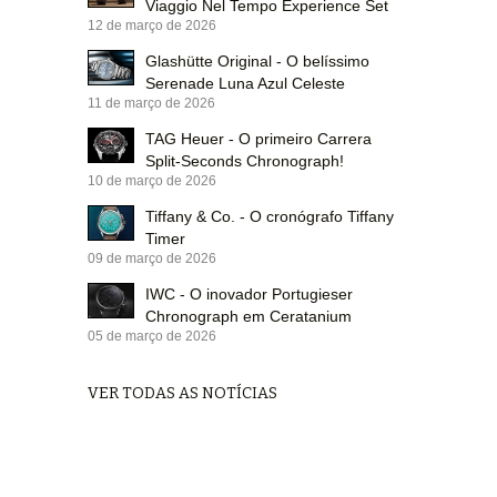
Viaggio Nel Tempo Experience Set
12 de março de 2026
Glashütte Original - O belíssimo
Serenade Luna Azul Celeste
11 de março de 2026
TAG Heuer - O primeiro Carrera
Split-Seconds Chronograph!
10 de março de 2026
Tiffany & Co. - O cronógrafo Tiffany
Timer
09 de março de 2026
IWC - O inovador Portugieser
Chronograph em Ceratanium
05 de março de 2026
VER TODAS AS NOTÍCIAS