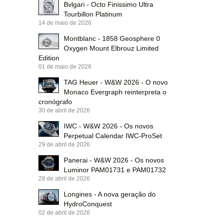
Bvlgari - Octo Finissimo Ultra
Tourbillon Platinum
14 de maio de 2026
Montblanc - 1858 Geosphere 0
Oxygen Mount Elbrouz Limited
Edition
01 de maio de 2026
TAG Heuer - W&W 2026 - O novo
Monaco Evergraph reinterpreta o
cronógrafo
30 de abril de 2026
IWC - W&W 2026 - Os novos
Perpetual Calendar IWC-ProSet
29 de abril de 2026
Panerai - W&W 2026 - Os novos
Luminor PAM01731 e PAM01732
28 de abril de 2026
Longines - A nova geração do
HydroConquest
02 de abril de 2026