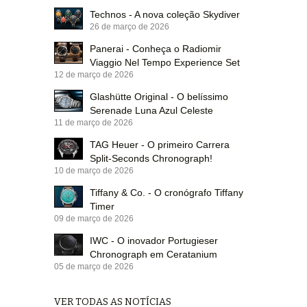
Technos - A nova coleção Skydiver
26 de março de 2026
Panerai - Conheça o Radiomir
Viaggio Nel Tempo Experience Set
12 de março de 2026
Glashütte Original - O belíssimo
Serenade Luna Azul Celeste
11 de março de 2026
TAG Heuer - O primeiro Carrera
Split-Seconds Chronograph!
10 de março de 2026
Tiffany & Co. - O cronógrafo Tiffany
Timer
09 de março de 2026
IWC - O inovador Portugieser
Chronograph em Ceratanium
05 de março de 2026
VER TODAS AS NOTÍCIAS