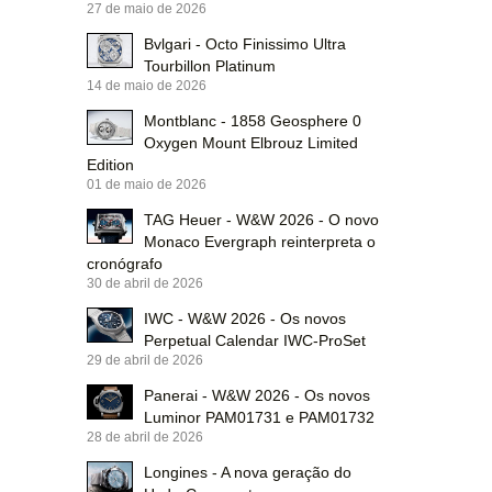
27 de maio de 2026
Bvlgari - Octo Finissimo Ultra
Tourbillon Platinum
14 de maio de 2026
Montblanc - 1858 Geosphere 0
Oxygen Mount Elbrouz Limited
Edition
01 de maio de 2026
TAG Heuer - W&W 2026 - O novo
Monaco Evergraph reinterpreta o
cronógrafo
30 de abril de 2026
IWC - W&W 2026 - Os novos
Perpetual Calendar IWC-ProSet
29 de abril de 2026
Panerai - W&W 2026 - Os novos
Luminor PAM01731 e PAM01732
28 de abril de 2026
Longines - A nova geração do