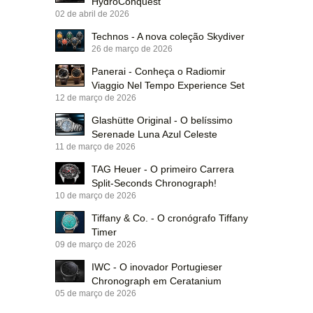
HydroConquest
02 de abril de 2026
Technos - A nova coleção Skydiver
26 de março de 2026
Panerai - Conheça o Radiomir
Viaggio Nel Tempo Experience Set
12 de março de 2026
Glashütte Original - O belíssimo
Serenade Luna Azul Celeste
11 de março de 2026
TAG Heuer - O primeiro Carrera
Split-Seconds Chronograph!
10 de março de 2026
Tiffany & Co. - O cronógrafo Tiffany
Timer
09 de março de 2026
IWC - O inovador Portugieser
Chronograph em Ceratanium
05 de março de 2026