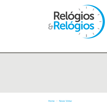
Home
>
News
Voltar