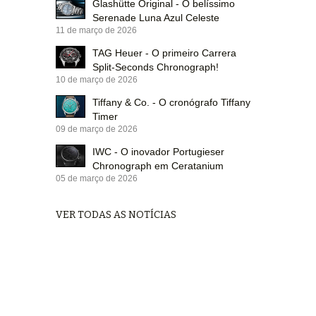
Glashütte Original - O belíssimo
Serenade Luna Azul Celeste
11 de março de 2026
TAG Heuer - O primeiro Carrera
Split-Seconds Chronograph!
10 de março de 2026
Tiffany & Co. - O cronógrafo Tiffany
Timer
09 de março de 2026
IWC - O inovador Portugieser
Chronograph em Ceratanium
05 de março de 2026
VER TODAS AS NOTÍCIAS