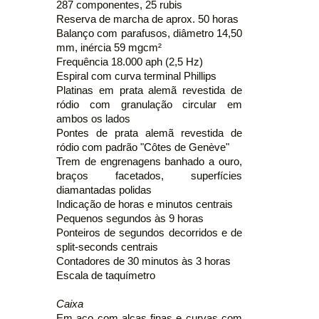
287 componentes, 25 rubis
Reserva de marcha de aprox. 50 horas
Balanço com parafusos, diâmetro 14,50
mm, inércia 59 mgcm²
Frequência 18.000 aph (2,5 Hz)
Espiral com curva terminal Phillips
Platinas em prata alemã revestida de
ródio com granulação circular em
ambos os lados
Pontes de prata alemã revestida de
ródio com padrão "Côtes de Genève"
Trem de engrenagens banhado a ouro,
braços facetados, superfícies
diamantadas polidas
Indicação de horas e minutos centrais
Pequenos segundos às 9 horas
Ponteiros de segundos decorridos e de
split-seconds centrais
Contadores de 30 minutos às 3 horas
Escala de taquímetro
Caixa
Em aço com alças finas e curvas com