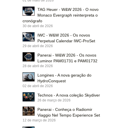
01 de maio de 2026
TAG Heuer - W&W 2026 - O novo
Monaco Evergraph reinterpreta o
cronógrafo
30 de abril de 2026
IWC - W&W 2026 - Os novos
Perpetual Calendar IWC-ProSet
29 de abril de 2026
Panerai - W&W 2026 - Os novos
Luminor PAM01731 e PAM01732
28 de abril de 2026
Longines - A nova geração do
HydroConquest
02 de abril de 2026
Technos - A nova coleção Skydiver
26 de março de 2026
Panerai - Conheça o Radiomir
Viaggio Nel Tempo Experience Set
12 de março de 2026