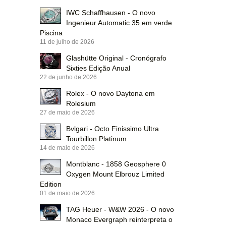
IWC Schaffhausen - O novo
Ingenieur Automatic 35 em verde
Piscina
11 de julho de 2026
Glashütte Original - Cronógrafo
Sixties Edição Anual
22 de junho de 2026
Rolex - O novo Daytona em
Rolesium
27 de maio de 2026
Bvlgari - Octo Finissimo Ultra
Tourbillon Platinum
14 de maio de 2026
Montblanc - 1858 Geosphere 0
Oxygen Mount Elbrouz Limited
Edition
01 de maio de 2026
TAG Heuer - W&W 2026 - O novo
Monaco Evergraph reinterpreta o