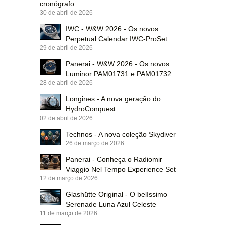
cronógrafo
30 de abril de 2026
IWC - W&W 2026 - Os novos
Perpetual Calendar IWC-ProSet
29 de abril de 2026
Panerai - W&W 2026 - Os novos
Luminor PAM01731 e PAM01732
28 de abril de 2026
Longines - A nova geração do
HydroConquest
02 de abril de 2026
Technos - A nova coleção Skydiver
26 de março de 2026
Panerai - Conheça o Radiomir
Viaggio Nel Tempo Experience Set
12 de março de 2026
Glashütte Original - O belíssimo
Serenade Luna Azul Celeste
11 de março de 2026