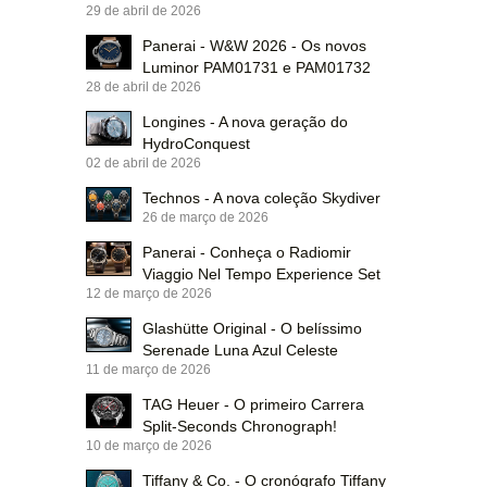
29 de abril de 2026
Panerai - W&W 2026 - Os novos
Luminor PAM01731 e PAM01732
28 de abril de 2026
Longines - A nova geração do
HydroConquest
02 de abril de 2026
Technos - A nova coleção Skydiver
26 de março de 2026
Panerai - Conheça o Radiomir
Viaggio Nel Tempo Experience Set
12 de março de 2026
Glashütte Original - O belíssimo
Serenade Luna Azul Celeste
11 de março de 2026
TAG Heuer - O primeiro Carrera
Split-Seconds Chronograph!
10 de março de 2026
Tiffany & Co. - O cronógrafo Tiffany