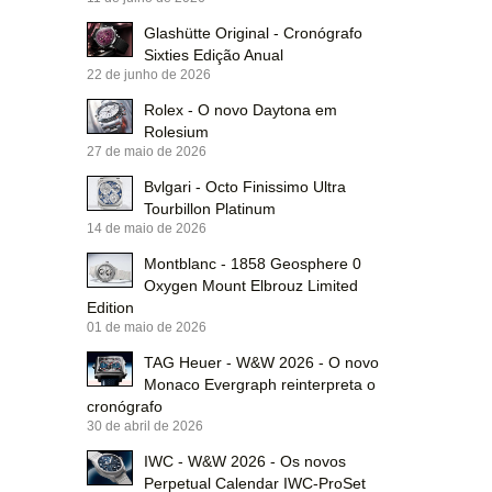
Glashütte Original - Cronógrafo
Sixties Edição Anual
22 de junho de 2026
Rolex - O novo Daytona em
Rolesium
27 de maio de 2026
Bvlgari - Octo Finissimo Ultra
Tourbillon Platinum
14 de maio de 2026
Montblanc - 1858 Geosphere 0
Oxygen Mount Elbrouz Limited
Edition
01 de maio de 2026
TAG Heuer - W&W 2026 - O novo
Monaco Evergraph reinterpreta o
cronógrafo
30 de abril de 2026
IWC - W&W 2026 - Os novos
Perpetual Calendar IWC-ProSet