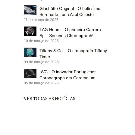
Glashütte Original - O belíssimo
Serenade Luna Azul Celeste
11 de março de 2026
TAG Heuer - O primeiro Carrera
Split-Seconds Chronograph!
10 de março de 2026
Tiffany & Co. - O cronógrafo Tiffany
Timer
09 de março de 2026
IWC - O inovador Portugieser
Chronograph em Ceratanium
05 de março de 2026
VER TODAS AS NOTÍCIAS