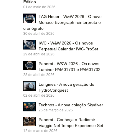
Edition
01 de maio de 2026
TAG Heuer - W&W 2026 - O novo
Monaco Evergraph reinterpreta o
cronógrafo
30 de abril de 2026
IWC - W&W 2026 - Os novos
Perpetual Calendar IWC-ProSet
29 de abril de 2026
Panerai - W&W 2026 - Os novos
Luminor PAM01731 e PAM01732
28 de abril de 2026
Longines - A nova geração do
HydroConquest
02 de abril de 2026
Technos - A nova coleção Skydiver
26 de março de 2026
Panerai - Conheça o Radiomir
Viaggio Nel Tempo Experience Set
12 de março de 2026