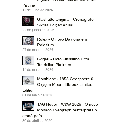
Piscina
11 de julho de 2026
Glashütte Original - Cronógrafo
Sixties Edição Anual
22 de junho de 2026
Rolex - O novo Daytona em
Rolesium
27 de maio de 2026
Bvlgari - Octo Finissimo Ultra
Tourbillon Platinum
14 de maio de 2026
Montblanc - 1858 Geosphere 0
Oxygen Mount Elbrouz Limited
Edition
01 de maio de 2026
TAG Heuer - W&W 2026 - O novo
Monaco Evergraph reinterpreta o
cronógrafo
30 de abril de 2026