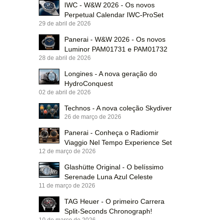
IWC - W&W 2026 - Os novos
Perpetual Calendar IWC-ProSet
29 de abril de 2026
Panerai - W&W 2026 - Os novos
Luminor PAM01731 e PAM01732
28 de abril de 2026
Longines - A nova geração do
HydroConquest
02 de abril de 2026
Technos - A nova coleção Skydiver
26 de março de 2026
Panerai - Conheça o Radiomir
Viaggio Nel Tempo Experience Set
12 de março de 2026
Glashütte Original - O belíssimo
Serenade Luna Azul Celeste
11 de março de 2026
TAG Heuer - O primeiro Carrera
Split-Seconds Chronograph!
10 de março de 2026