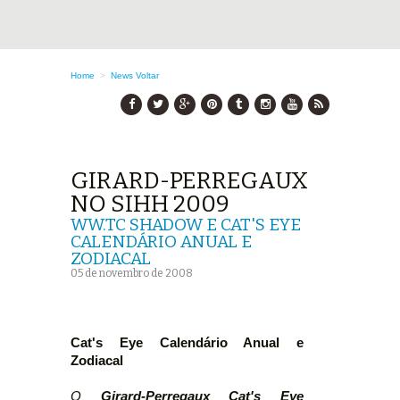
Home
>
News
Voltar
GIRARD-PERREGAUX
NO SIHH 2009
WW.TC SHADOW E CAT'S EYE
CALENDÁRIO ANUAL E
ZODIACAL
05 de novembro de 2008
Cat's Eye Calendário Anual e
Zodiacal
O
Girard-Perregaux Cat's Eye