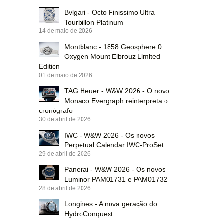
Bvlgari - Octo Finissimo Ultra
Tourbillon Platinum
14 de maio de 2026
Montblanc - 1858 Geosphere 0
Oxygen Mount Elbrouz Limited
Edition
01 de maio de 2026
TAG Heuer - W&W 2026 - O novo
Monaco Evergraph reinterpreta o
cronógrafo
30 de abril de 2026
IWC - W&W 2026 - Os novos
Perpetual Calendar IWC-ProSet
29 de abril de 2026
Panerai - W&W 2026 - Os novos
Luminor PAM01731 e PAM01732
28 de abril de 2026
Longines - A nova geração do
HydroConquest