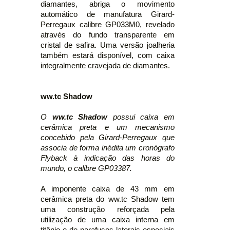
diamantes, abriga o movimento
automático de manufatura Girard-
Perregaux calibre GP033M0, revelado
através do fundo transparente em
cristal de safira. Uma versão joalheria
também estará disponível, com caixa
integralmente cravejada de diamantes.
ww.tc Shadow
O
ww.tc Shadow
possui caixa em
cerâmica preta e um mecanismo
concebido pela Girard-Perregaux que
associa de forma inédita um cronógrafo
Flyback à indicação das horas do
mundo, o calibre GP03387.
A imponente caixa de 43 mm em
cerâmica preta do ww.tc Shadow tem
uma construção reforçada pela
utilização de uma caixa interna em
titânio e de parafusos laterais especiais