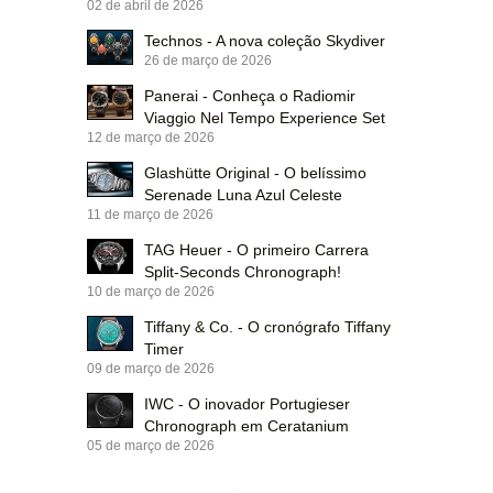
02 de abril de 2026
Technos - A nova coleção Skydiver
26 de março de 2026
Panerai - Conheça o Radiomir
Viaggio Nel Tempo Experience Set
12 de março de 2026
Glashütte Original - O belíssimo
Serenade Luna Azul Celeste
11 de março de 2026
TAG Heuer - O primeiro Carrera
Split-Seconds Chronograph!
10 de março de 2026
Tiffany & Co. - O cronógrafo Tiffany
Timer
09 de março de 2026
IWC - O inovador Portugieser
Chronograph em Ceratanium
05 de março de 2026