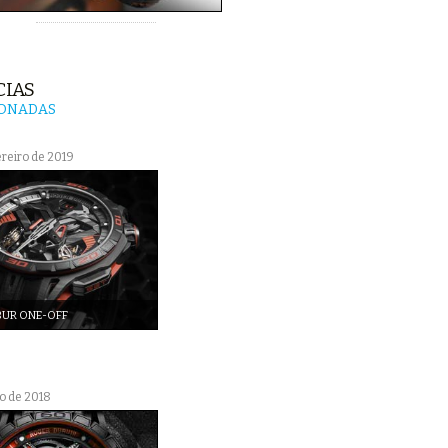
CIAS
IONADAS
ereiro de 2019
BUR ONE-OFF
o de 2018