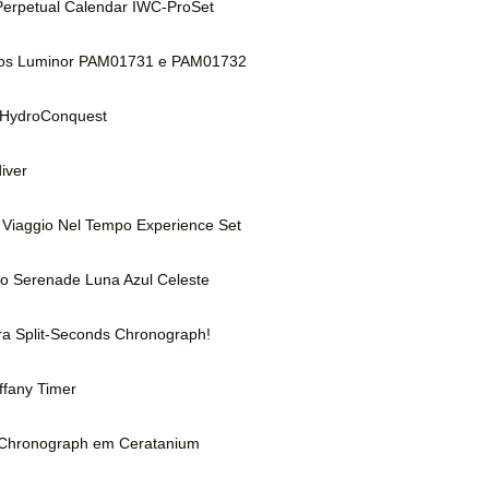
erpetual Calendar IWC-ProSet
vos Luminor PAM01731 e PAM01732
o HydroConquest
iver
 Viaggio Nel Tempo Experience Set
imo Serenade Luna Azul Celeste
ra Split-Seconds Chronograph!
iffany Timer
r Chronograph em Ceratanium