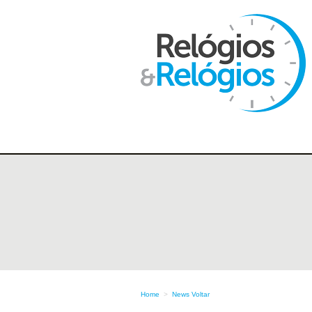
Home
>
News
Voltar