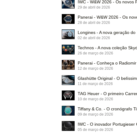
IWC - W&W 2026 - Os novos P
29 de abril de 2026
Panerai - W&W 2026 - Os no
28 de abril de 2026
Longines - A nova geração d
02 de abril de 2026
Technos - A nova coleção Skyd
26 de março de 2026
Panerai - Conheça o Radiomir
12 de março de 2026
Glashütte Original - O belíss
11 de março de 2026
TAG Heuer - O primeiro Carre
10 de março de 2026
Tiffany & Co. - O cronógrafo T
09 de março de 2026
IWC - O inovador Portugiese
05 de março de 2026