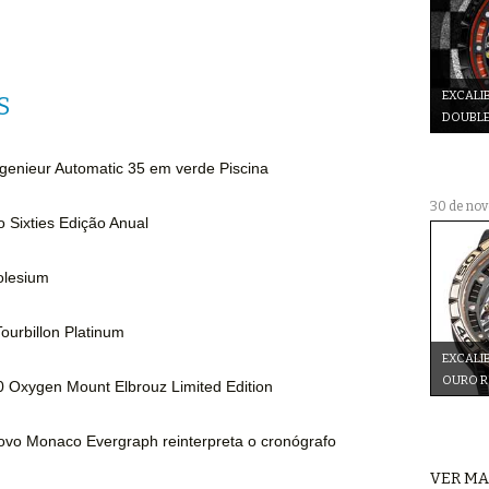
EXCALIB
S
DOUBLE
genieur Automatic 35 em verde Piscina
30 de no
o Sixties Edição Anual
olesium
Tourbillon Platinum
EXCALI
OURO 
 Oxygen Mount Elbrouz Limited Edition
vo Monaco Evergraph reinterpreta o cronógrafo
VER MA