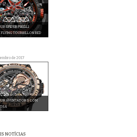
UR SPIDER PIRELLI
 FLYING TOURBILLON RED
vembro de 2017
BUR AVENTADOR S COM
ROSA
IS NOTÍCIAS