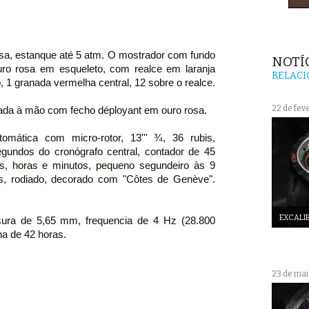
sa, estanque até 5 atm. O mostrador com fundo
NOTÍ
ro rosa em esqueleto, com realce em laranja
RELAC
o, 1 granada vermelha central, 12 sobre o realce.
22 de fev
rada à mão com fecho déployant em ouro rosa.
mática com micro-rotor, 13''' ¾, 36 rubis,
gundos do cronógrafo central, contador de 45
as, horas e minutos, pequeno segundeiro às 9
es, rodiado, decorado com "Côtes de Genève".
EXCALI
ra de 5,65 mm, frequencia de 4 Hz (28.800
ha de 42 horas.
23 de mai