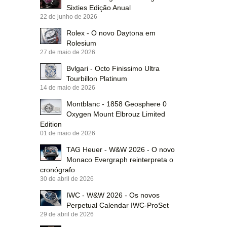
Sixties Edição Anual
22 de junho de 2026
Rolex - O novo Daytona em
Rolesium
27 de maio de 2026
Bvlgari - Octo Finissimo Ultra
Tourbillon Platinum
14 de maio de 2026
Montblanc - 1858 Geosphere 0
Oxygen Mount Elbrouz Limited
Edition
01 de maio de 2026
TAG Heuer - W&W 2026 - O novo
Monaco Evergraph reinterpreta o
cronógrafo
30 de abril de 2026
IWC - W&W 2026 - Os novos
Perpetual Calendar IWC-ProSet
29 de abril de 2026