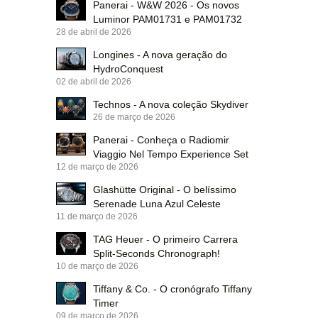
Panerai - W&W 2026 - Os novos
Luminor PAM01731 e PAM01732
28 de abril de 2026
Longines - A nova geração do
HydroConquest
02 de abril de 2026
Technos - A nova coleção Skydiver
26 de março de 2026
Panerai - Conheça o Radiomir
Viaggio Nel Tempo Experience Set
12 de março de 2026
Glashütte Original - O belíssimo
Serenade Luna Azul Celeste
11 de março de 2026
TAG Heuer - O primeiro Carrera
Split-Seconds Chronograph!
10 de março de 2026
Tiffany & Co. - O cronógrafo Tiffany
Timer
09 de março de 2026