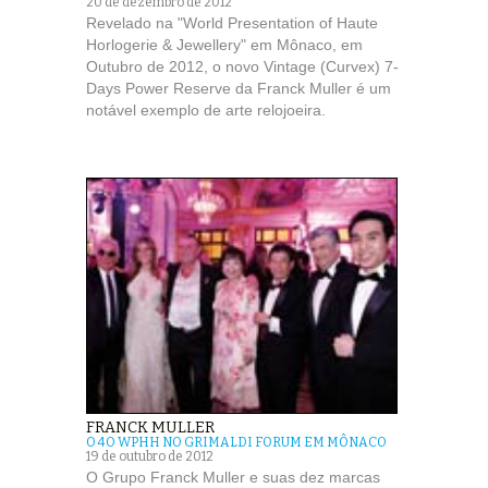
20 de dezembro de 2012
Revelado na "World Presentation of Haute
Horlogerie & Jewellery" em Mônaco, em
Outubro de 2012, o novo Vintage (Curvex) 7-
Days Power Reserve da Franck Muller é um
notável exemplo de arte relojoeira.
FRANCK MULLER
O 4O WPHH NO GRIMALDI FORUM EM MÔNACO
19 de outubro de 2012
O Grupo Franck Muller e suas dez marcas