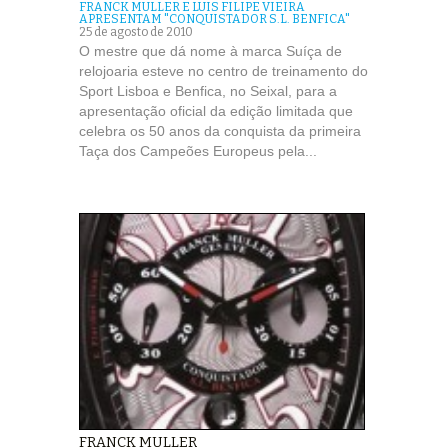
FRANCK MULLER E LUIS FILIPE VIEIRA
APRESENTAM "CONQUISTADOR S.L. BENFICA"
25 de agosto de 2010
O mestre que dá nome à marca Suíça de
relojoaria esteve no centro de treinamento do
Sport Lisboa e Benfica, no Seixal, para a
apresentação oficial da edição limitada que
celebra os 50 anos da conquista da primeira
Taça dos Campeões Europeus pela...
FRANCK MULLER