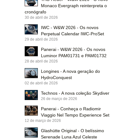
Monaco Evergraph reinterpreta o
cronógrafo
30 de abril de 2026
IWC - W&W 2026 - Os novos
Perpetual Calendar IWC-ProSet
29 de abril de 2026
Panerai - W&W 2026 - Os novos
Luminor PAM01731 e PAM01732
28 de abril de 2026
Longines - A nova geração do
HydroConquest
02 de abril de 2026
Technos - A nova coleção Skydiver
26 de março de 2026
Panerai - Conheça o Radiomir
Viaggio Nel Tempo Experience Set
12 de março de 2026
Glashütte Original - O belíssimo
Serenade Luna Azul Celeste