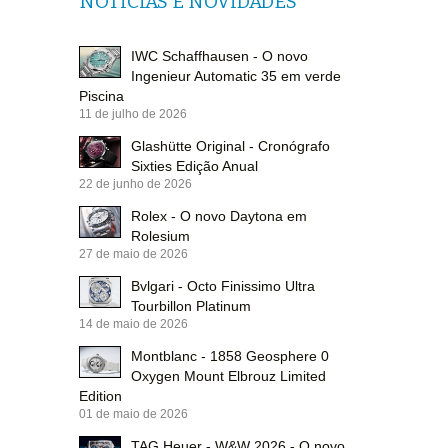
NOTÍCIAS E NOVIDADES
IWC Schaffhausen - O novo
Ingenieur Automatic 35 em verde
Piscina
11 de julho de 2026
Glashütte Original - Cronógrafo
Sixties Edição Anual
22 de junho de 2026
Rolex - O novo Daytona em
Rolesium
27 de maio de 2026
Bvlgari - Octo Finissimo Ultra
Tourbillon Platinum
14 de maio de 2026
Montblanc - 1858 Geosphere 0
Oxygen Mount Elbrouz Limited
Edition
01 de maio de 2026
TAG Heuer - W&W 2026 - O novo