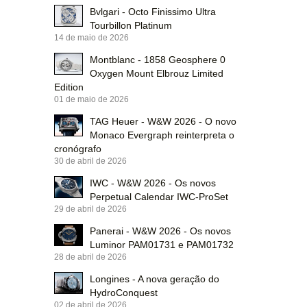
Bvlgari - Octo Finissimo Ultra
Tourbillon Platinum
14 de maio de 2026
Montblanc - 1858 Geosphere 0
Oxygen Mount Elbrouz Limited
Edition
01 de maio de 2026
TAG Heuer - W&W 2026 - O novo
Monaco Evergraph reinterpreta o
cronógrafo
30 de abril de 2026
IWC - W&W 2026 - Os novos
Perpetual Calendar IWC-ProSet
29 de abril de 2026
Panerai - W&W 2026 - Os novos
Luminor PAM01731 e PAM01732
28 de abril de 2026
Longines - A nova geração do
HydroConquest
02 de abril de 2026