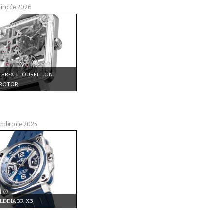
eiro de 2026
 BR-X3 TOURBILLON
-ROTOR
embro de 2025
LINHA BR-X3