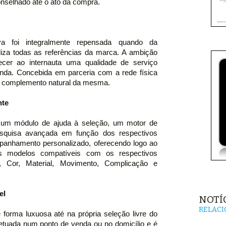
nselhado até o ato da compra.
va foi integralmente repensada quando da
aliza todas as referências da marca. A ambição
recer ao internauta uma qualidade de serviço
enda. Concebida em parceria com a rede física
 o complemento natural da mesma.
nte
e um módulo de ajuda à seleção, um motor de
squisa avançada em função dos respectivos
mpanhamento personalizado, oferecendo logo ao
os modelos compatíveis com os respectivos
o, Cor, Material, Movimento, Complicação e
el
NOTÍ
RELAC
 forma luxuosa até na própria seleção livre do
etuada num ponto de venda ou no domicílio e é