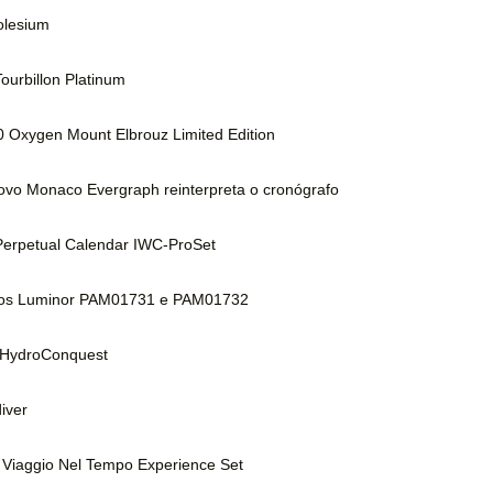
olesium
Tourbillon Platinum
 Oxygen Mount Elbrouz Limited Edition
vo Monaco Evergraph reinterpreta o cronógrafo
erpetual Calendar IWC-ProSet
vos Luminor PAM01731 e PAM01732
o HydroConquest
iver
 Viaggio Nel Tempo Experience Set