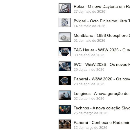
Rolex - O novo Daytona em R
27 de maio de 2026
Bvlgari - Octo Finissimo Ultra 
14 de maio de 2026
Montblanc - 1858 Geosphere 0
01 de maio de 2026
TAG Heuer - W&W 2026 - O no
30 de abril de 2026
IWC - W&W 2026 - Os novos P
29 de abril de 2026
Panerai - W&W 2026 - Os no
28 de abril de 2026
Longines - A nova geração d
02 de abril de 2026
Technos - A nova coleção Skyd
26 de março de 2026
Panerai - Conheça o Radiomir
12 de março de 2026