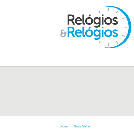
Home
>
News
Voltar