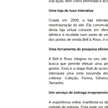
sua ação, bem como informado e aco
Uma loja de luxo interativa
Criada em 2009, a loja interati
reestruturação do site. Ela comerci
desta loja virtual consiste em ofe
idêntica à recebida num ponto de v
dos pontos de venda Bell & Ross, é
Uma ferramenta de pesquisa eficie
A Bell & Ross integrou no seu sit
busca que permite efetuar uma pe
gostos. Esta é a etapa final do aco
internauta uma vista resumida d
critérios: Coleção, Forma, Gêner
Tamanho.
Um serviço de entrega irrepreensív
A experiência online manifesta-se de
método de entrega. Esta pode ser ef