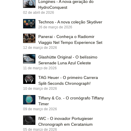
Longines - A nova geração do
HydroConquest
02 de abril de 2026
Technos - A nova coleção Skydiver
26 de março de 2026
Panerai - Conheça o Radiomir
Viaggio Nel Tempo Experience Set
12 de março de 2026
Glashütte Original - O belíssimo
Serenade Luna Azul Celeste
11 de março de 2026
TAG Heuer - O primeiro Carrera
Split-Seconds Chronograph!
10 de março de 2026
Tiffany & Co. - O cronógrafo Tiffany
Timer
09 de março de 2026
IWC - O inovador Portugieser
Chronograph em Ceratanium
05 de março de 2026