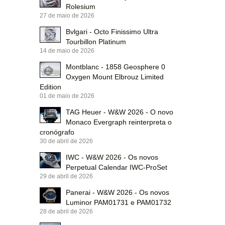
Rolesium
27 de maio de 2026
Bvlgari - Octo Finissimo Ultra
Tourbillon Platinum
14 de maio de 2026
Montblanc - 1858 Geosphere 0
Oxygen Mount Elbrouz Limited
Edition
01 de maio de 2026
TAG Heuer - W&W 2026 - O novo
Monaco Evergraph reinterpreta o
cronógrafo
30 de abril de 2026
IWC - W&W 2026 - Os novos
Perpetual Calendar IWC-ProSet
29 de abril de 2026
Panerai - W&W 2026 - Os novos
Luminor PAM01731 e PAM01732
28 de abril de 2026